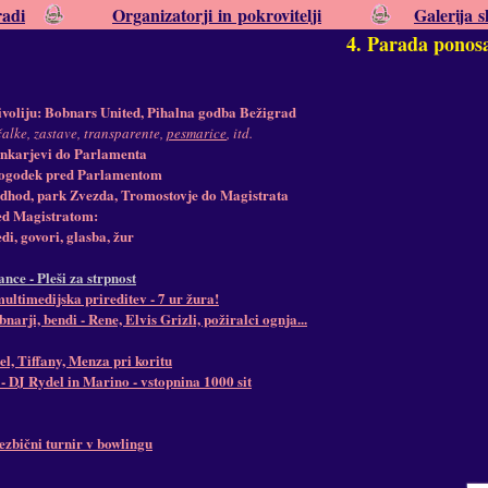
radi
Organizatorji in pokrovitelji
Galerija s
4. Parada ponosa:
ivoliju: Bobnars United, Pihalna godba Bežigrad
čalke, zastave, transparente,
pesmarice
, itd.
nkarjevi do Parlamenta
dogodek pred Parlamentom
odhod, park Zvezda, Tromostovje do Magistrata
d Magistratom:
di, govori, glasba, žur
nce - Pleši za strpnost
ultimedijska prireditev - 7 ur žura!
bnarji, bendi - Rene, Elvis Grizli, požiralci ognja...
, Tiffany, Menza pri koritu
- DJ Rydel in Marino - vstopnina 1000 sit
lezbični turnir v bowlingu