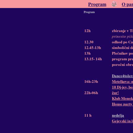
Program
O pa
Program
12h
zbiranje v T
prinesite piš
12.30
odhod po Ca
12.45-13h
simbolični 
13h
Plečnikov p
13.15- 14h
program pre
poročni obre
Dance4tolera
16h-23h
Metelkova: m
10 Dj-jev, bo
22h-06h
žur!
Klub Monokel
House party 
11 h
nedelja
Gejevski in 