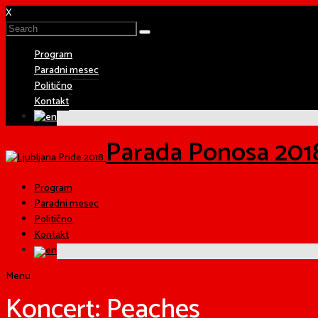
X
Program
Paradni mesec
Politično
Kontakt
Parada Ponosa 201
Program
Paradni mesec
Politično
Kontakt
Menu
Koncert: Peaches