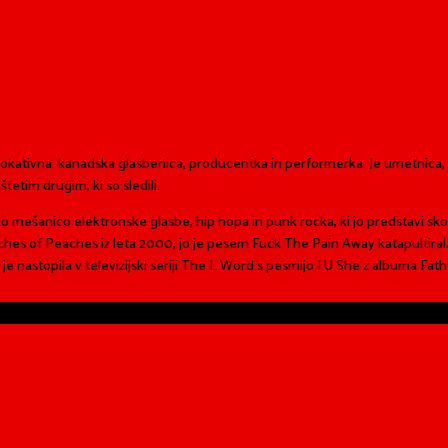
kativna kanadska glasbenica, producentka in performerka. Je umetnica, ki 
tetim drugim, ki so sledili.
o mešanico elektronske glasbe, hip hopa in punk rocka, ki jo predstavi skoz
 of Peaches iz leta 2000, jo je pesem Fuck The Pain Away katapultirala p
 nastopila v televizijski seriji The L Word s pesmijo I U She z albuma Fath