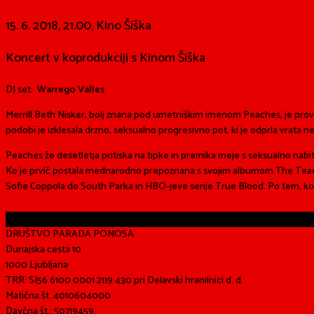
15. 6. 2018, 21.00, Kino Šiška
Koncert v koprodukciji s Kinom Šiška
DJ set:
Warrego Valles
Merrill Beth Nisker, bolj znana pod umetniškim imenom Peaches, je provo
podobi je izklesala drzno, seksualno progresivno pot, ki je odprla vrata neš
Peaches že desetletja pritiska na tipke in premika meje s seksualno nabit
Ko je prvič postala mednarodno prepoznana s svojim albumom The Teaches
Sofie Coppola do South Parka in HBO-jeve serije True Blood. Po tem, ko je
Share
DRUŠTVO PARADA PONOSA
Dunajska cesta 10
1000 Ljubljana
TRR: SI56 6100 0001 2119 430 pri Delavski hranilnici d. d.
Matična št. 4010604000
Davčna št.: 50719459