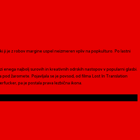
ji je z robov margine uspel neizmeren vpliv na popkulturo. Po lastni
i enega najbolj surovih in kreativnih odrskih nastopov v popularni glasbi.
od žaromete. Pojavljala se je povsod, od filma Lost In Translation
erfucker, pa je postala prava lezbična ikona.