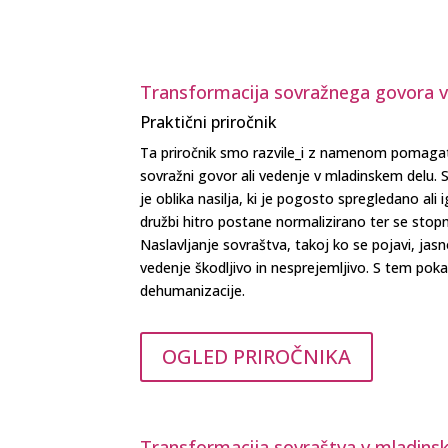
Transformacija sovražnega govora 
Praktični priročnik
Ta priročnik smo razvile_i z namenom pomagat
sovražni govor ali vedenje v mladinskem delu. S
je oblika nasilja, ki je pogosto spregledano ali
družbi hitro postane normalizirano ter se stopn
Naslavljanje sovraštva, takoj ko se pojavi, jas
vedenje škodljivo in nesprejemljivo. S tem po
dehumanizacije.
OGLED PRIROČNIKA
Transformacija sovraštva v mladins