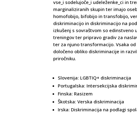
vse_i sodelujoče_i udeleženke_ci in tre
marginaliziranih skupin ter imajo os
homofobijo, bifobijo in transfobijo, ve
diskriminacijo in diskriminacijo na po
izkušenj s sovraštvom so edinstveno u
treningov ter pripravo gradiv za nasla
ter za njuno transformacijo. Vsaka od 
določeno obliko diskriminacije in razvi
priročniku.
Slovenija: LGBTIQ+ diskriminacija
Portugalska: Intersekcijska diskrimi
Finska: Rasizem
Škotska: Verska diskriminacija
Irska: Diskriminacija na podlagi spo