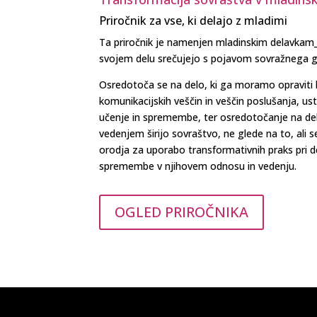
Priročnik za vse, ki delajo z mladimi
Ta priročnik je namenjen mladinskim delavkam_c
svojem delu srečujejo s pojavom sovražnega go
Osredotoča se na delo, ki ga moramo opraviti k
komunikacijskih veščin in veščin poslušanja, ust
učenje in spremembe, ter osredotočanje na delo
vedenjem širijo sovraštvo, ne glede na to, ali s
orodja za uporabo transformativnih praks pri de
spremembe v njihovem odnosu in vedenju.
OGLED PRIROČNIKA