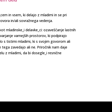
em in vsem, ki delajo z mladimi in se pri
vora in/ali sovražnega vedenja.
ot mladinske_i delavke_ci: ozaveščanje lastnih
varjanje varnejših prostorov, ki podpirajo
 s tistimi mladimi, ki s svojim govorom ali
e tega zavedajo ali ne. Priročnik nam daje
lu z mladimi, da bi dosegle_i resnične