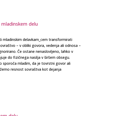
v mladinskem delu
i mladinskim delavkam_cem transformirati
ovraštvo – v obliki govora, vedenja ali odnosa –
 ignorirano. Če ostane nenaslovljeno, lahko v
juje do fizičnega nasilja v širšem obsegu.
no sporoča mladim, da je tovrstni govor ali
kažemo resnost sovraštva kot dejanja
kem delu