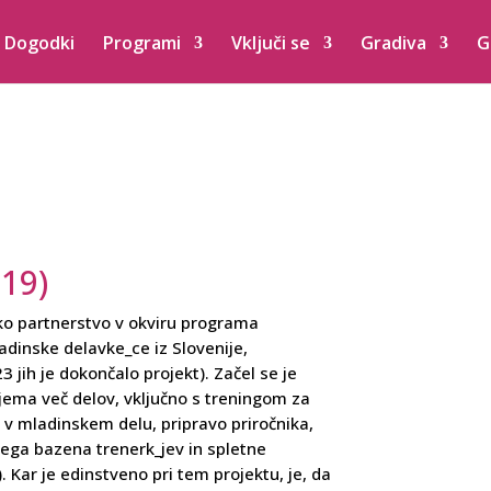
Dogodki
Programi
Vključi se
Gradiva
G
019)
ško partnerstvo v okviru programa
adinske delavke_ce iz Slovenije,
3 jih je dokončalo projekt). Začel se je
ajema več delov, vključno s treningom za
 v mladinskem delu, pripravo priročnika,
ega bazena trenerk_jev in spletne
). Kar je edinstveno pri tem projektu, je, da