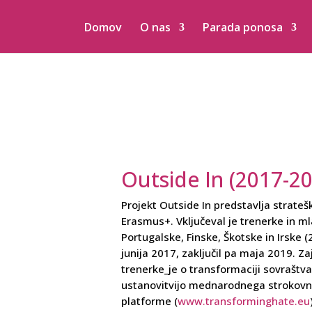
Domov
O nas
Parada ponosa
Outside In (2017-2
Projekt Outside In predstavlja strate
Erasmus+. Vključeval je trenerke in ml
Portugalske, Finske, Škotske in Irske (2
junija 2017, zaključil pa maja 2019. Z
trenerke_je o transformaciji sovraštva
ustanovitvijo mednarodnega strokovn
platforme (
www.transforminghate.eu