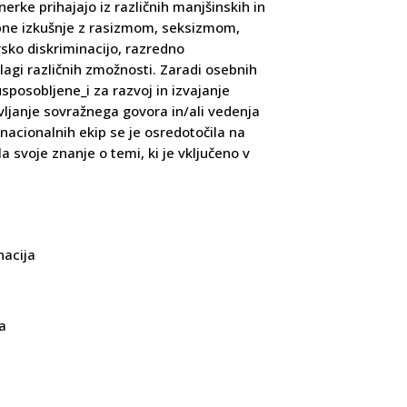
nerke prihajajo iz različnih manjšinskih in
ebne izkušnje z rasizmom, seksizmom,
rsko diskriminacijo, razredno
dlagi različnih zmožnosti. Zaradi osebnih
sposobljene_i za razvoj in izvajanje
vljanje sovražnega govora in/ali vedenja
nacionalnih ekip se je osredotočila na
la svoje znanje o temi, ki je vključeno v
nacija
la