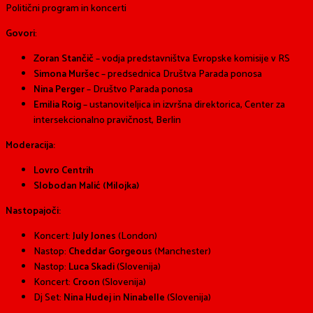
Politični program in koncerti
Govori
:
Zoran Stančič
– vodja predstavništva Evropske komisije v RS
Simona Muršec
–
predsednica Društva Parada ponosa
Nina Perger
– Društvo Parada ponosa
Emilia Roig
– ustanoviteljica in izvršna direktorica, Center za
intersekcionalno pravičnost, Berlin
Moderacija:
Lovro Centrih
Slobodan Malić (Milojka)
Nastopajoči:
Koncert:
July Jones
(London)
Nastop:
Cheddar Gorgeous
(Manchester)
Nastop:
Luca Skadi
(Slovenija)
Koncert:
Croon
(Slovenija)
Dj Set:
Nina Hudej
in
Ninabelle
(Slovenija)