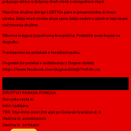
prikazuje sličice iz življenja dveh otrok z istospolnimi starši.
Mavrične družine zbirajo LGBTIQ+ pare in posameznike, ki imajo
otroke, želijo imeti otroke ali pa samo želijo vedeti o izzivih in lepi strani
načrtovanja družine.
Slikovna knjiga je popolnoma brezplačna. Pridobite svojo kopijo na
dogodku.
Predstavitev bo potekala v hrvaškem jeziku.
Dogodek bo potekal v sodelovanju z Dugine obitelji
(https://www.facebook.com/dugineobitelji/?ref=br_rs)
Share
DRUŠTVO PARADA PONOSA
Dunajska cesta 10
1000 Ljubljana
TRR: SI56 6100 0001 2119 430 pri Delavski hranilnici d. d.
Matična št. 4010604000
Davčna št.: 50719459