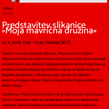
Menu
Predstavitev slikanice
»Moja mavrična družina«
23. 6. 2018, 11.45 – 12.45, Galerija ŠKUC
Vabimo vas na predstavitev slikanice »Moja mavrična družina«.
Slikanica je kmalu po izdaji postala kontroverzna, proti njej so se izvajali
protesti, bila je celo zažgana. Zakaj potrebujemo takšno knjigo, kako je
potekal postopek objavljanja in kakšne reakcije so sledile, bodo na
dogodku predstavile_i nekatere_i naše_i gostje_i iz Zagreba –
avtorice_ji knjige in druge_i člani_ce organizacije Dugine obitelji, ki so
izdale_i knjigo.
Cilj slikanice “Moja mavrična družina” je okrepiti socialno vključevanje
otrok z istospolnimi starši ter spodbujanje strpnosti in spoštovanja
različnosti. Slikovna knjiga je namenjena predšolskim otrokom in