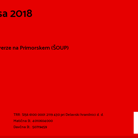
sa 2018
iverze na Primorskem (ŠOUP)
TRR: SI56 6100 0001 2119 430 pri Delavski hranilnici d. d.
Matična št. 4010604000
Davčna št.: 50719459