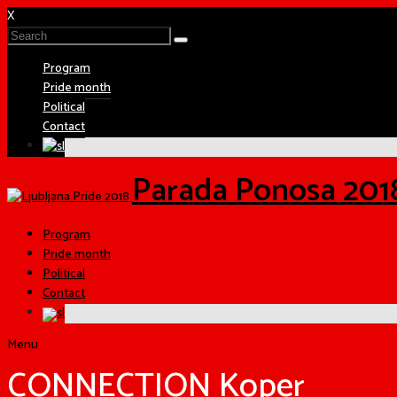
X
Program
Pride month
Political
Contact
Parada Ponosa 201
Program
Pride month
Political
Contact
Menu
CONNECTION Koper