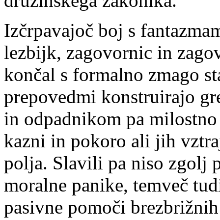
družinskega zakonika.
Izčrpavajoč boj s fantazmam
lezbijk, zagovornic in zagov
končal s formalno zmago stat
prepovedmi konstruirajo gr
in odpadnikom pa milostno 
kazni in pokoro ali jih vztr
polja. Slavili pa niso zgolj 
moralne panike, temveč tud
pasivne pomoči brezbrižnih 