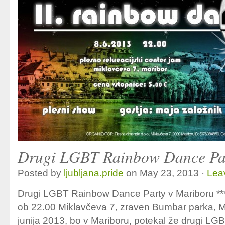
Drugi LGBT Rainbow Dance Par
Posted by
ljubljana.pride
on May 23, 2013 ·
Lea
Drugi LGBT Rainbow Dance Party v Mariboru ****
ob 22.00 Miklavčeva 7, zraven Bumbar parka, Mar
junija 2013, bo v Mariboru, potekal že drugi LG