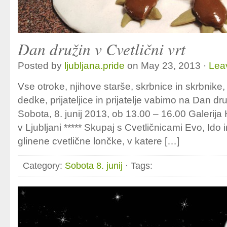
Dan družin v Cvetlični vrt
Posted by
ljubljana.pride
on May 23, 2013 ·
Lea
Vse otroke, njihove starše, skrbnice in skrbnike, t
dedke, prijateljice in prijatelje vabimo na Dan druž
Sobota, 8. junij 2013, ob 13.00 – 16.00 Galerija
v Ljubljani ***** Skupaj s Cvetličnicami Evo, Ido 
glinene cvetlične lončke, v katere […]
Category:
Sobota 8. junij
· Tags: