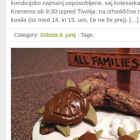
kondicijsko najmanj usposobljene, saj kolesark
Krenemo ob 9:30 izpred Tivolija; na izhodiščno
kosila (oz med 14. in 15. uro, če ne že prej). […]
Category:
Sobota 8. junij
· Tags: