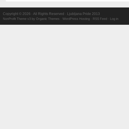
Copyright © 2026 · All Rights Reserved · Ljubljana Pride 2013
NonProfit Theme v3
by
Organic Themes
·
WordPress Hosting
·
RSS Feed
·
Log in