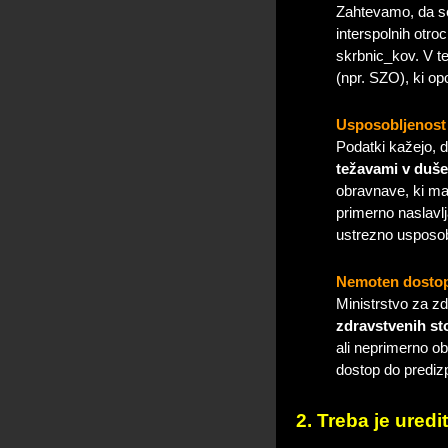
Zahtevamo, da se
interspolnih otroc
skrbnic_kov. V t
(npr. SZO), ki op
Usposobljenost 
Podatki kažejo,
težavami v duš
obravnave, ki mar
primerno naslavl
ustrezno usposob
Nemoten dostop 
Ministrstvo za zd
zdravstvenih sto
ali neprimerno ob
dostop do predizp
2. Treba je ured