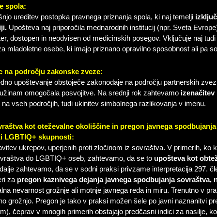
e spola:
jo ureditev postopka pravnega priznanja spola, ki naj temelji
izklju
ji.
Upošteva naj priporočila mednarodnih institucij (npr. Sveta Evrope
iter, dostopen in neodvisen od medicinskih posegov. Vključuje naj t
za mladoletne osebe, ki imajo priznano opravilno sposobnost ali pa s
ic na področju zakonske zveze:
no upoštevanje obstoječe zakonodaje na področju partnerskih zvez in
ružinam omogočala posvojitve. Na srednji rok zahtevamo
izenačitev
na vseh področjih, tudi ukinitev simbolnega razlikovanja v imenu.
raštva kot oteževalne okoliščine in pregon javnega spodbujanja
ti LGBTIQ+ skupnosti:
itev ukrepov, uperjenih proti zločinom iz sovraštva. V primerih, ko k
ovraštva do LGBTIQ+ oseb, zahtevamo, da se to
upošteva kot obtež
alje zahtevamo, da se v sodni praksi privzame interpretacija 297. 
eri za
pregon kaznivega dejanja javnega spodbujanja sovraštva, na
lna nevarnost grožnje ali motnje javnega reda in miru. Trenutno v pr
o grožnjo. Pregon je tako v praksi možen šele po javni naznanitvi pre
om), čeprav v mnogih primerih obstajajo predčasni indici za nasilje, ko