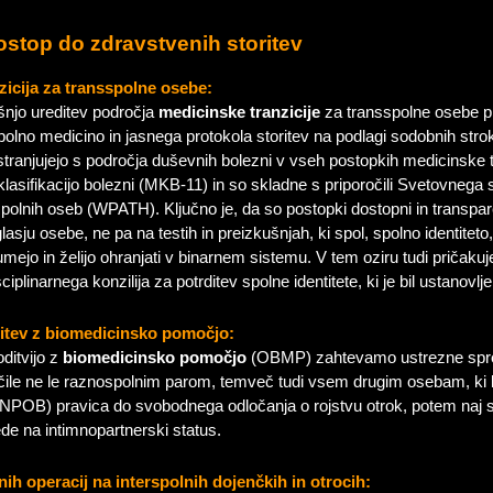
ostop do zdravstvenih storitev
zicija za transspolne osebe:
njo ureditev področja
medicinske tranzicije
za transspolne osebe p
olno medicino in jasnega protokola storitev na podlagi sodobnih stro
tranjujejo s področja duševnih bolezni v vseh postopkih medicinske t
lasifikacijo bolezni (MKB-11) in so skladne s priporočili Svetovneg
polnih oseb (WPATH). Ključno je, da so postopki dostopni in transparen
asju osebe, ne pa na testih in preizkušnjah, ki spol, spolno identitet
mejo in želijo ohranjati v binarnem sistemu. V tem oziru tudi pričakuj
ciplinarnega konzilija za potrditev spolne identitete, ki je bil ustanovlj
itev z biomedicinsko pomočjo:
ditvijo z
biomedicinsko pomočjo
(OBMP) zahtevamo ustrezne spr
le ne le raznospolnim parom, temveč tudi vsem drugim osebam, ki l
NPOB) pravica do svobodnega odločanja o rojstvu otrok, potem naj 
ede na intimnopartnerski status.
h operacij na interspolnih dojenčkih in otrocih: