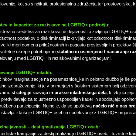
venije, kot so sindikati, profesionalna združenja ter prostovoljske, k
tev in kapacitet za raziskave na LGBTIQ+ področju:
strezna sredstva za raziskovalne dejavnosti o življenju LGBTIQ+ ose
sotnost podatkov o diskriminaciji izkrivljajo kot odsotnost diskrimina
 veliki meri domena priložnostnih in pogosto prostovoljnih projektov 
kvalitetne ukrepe potrebujemo
stabilno in usmerjeno financiranje ra
delovanju med LGBTIQ+ in raziskovalnimi organizacijami.
čevanje LGBTIQ+ mladih:
činkov marginalizacije na posameznice_ke in celotno družbo je še po
alno izobraževanje, ki je v primerjavi s šolskim sistemom bolj odziv
tevamo
strategije razvoja in prakse mladinskega dela
, ki vključujej
predvidevajo za to ustrezno usposobljen kader in spodbujajo opol
ružbeno participacijo. Nujno je, da se upošteva
načelo
nič o nas bre
ostavlja izkušnje LGBTIQ+ oseb in sodelovanje z LGBTIQ+ organizac
šne javnosti – destigmatizacija LGBTIQ+ oseb:
medijske kampanje za destigmatizacijo LGBTIQ+ oseb. Tovrstne ka