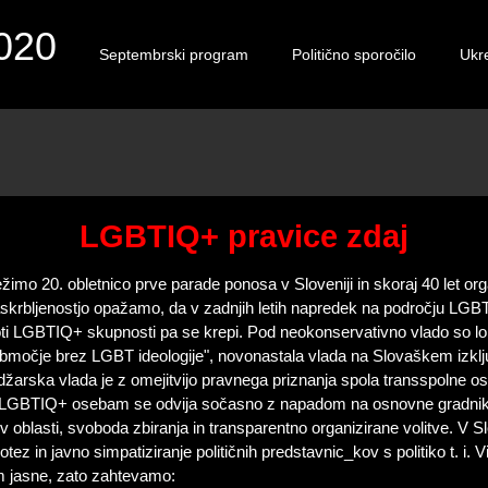
020
Septembrski program
Politično sporočilo
Ukre
LGBTIQ+ pravice zdaj
žimo 20. obletnico prve parade ponosa v Sloveniji in skoraj 40 let 
zaskrbljenostjo opažamo, da v zadnjih letih napredek na področju LGB
ti LGBTIQ+ skupnosti pa se krepi. Pod neokonservativno vlado so loka
"območje brez LGBT ideologije", novonastala vlada na Slovaškem izkl
žarska vlada je z omejitvijo pravnega priznanja spola transspolne os
oti LGBTIQ+ osebam se odvija sočasno z napadom na osnovne gradnik
v oblasti, svoboda zbiranja in transparentno organizirane volitve. V 
ez in javno simpatiziranje političnih predstavnic_kov s politiko t. i. 
m jasne, zato zahtevamo: