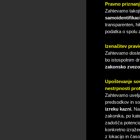
Pravno priznanj
Zahtevamo takojšn
samoidentifikaci
transparenten, h
podatka o spolu 
Izenačitev prav
Zahtevamo dosled
bo istospolnim d
zakonsko zvezo
Upoštevanje sov
nestrpnosti pro
Zahtevamo uveljav
predsodkov in s
izreku kazni.
Nad
zakonika, po kat
zadošča potencia
konkretno izražen
z lokacijo in čas