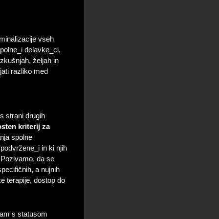
minalizacije vseh
spolne_i delavke_ci,
zkušnjah, željah in
ati razliko med
 strani drugih
sten kriterij za
nja spolne
podvržene_i in ki njih
. Pozivamo, da se
cifičnih, a nujnih
e terapije, dostop do
am s statusom