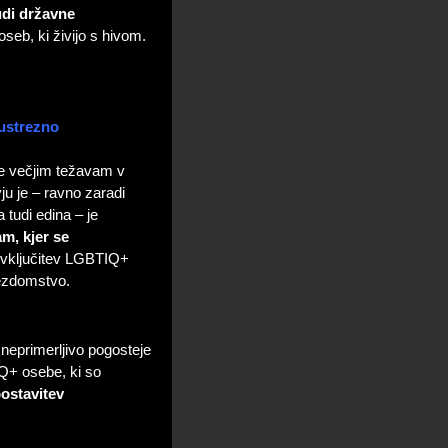
tudi državne
seb, ki živijo s hivom.
 ustrezno
ne večjim težavam v
u je – ravno zaradi
tudi edina – je
am, kjer se
na vključitev LGBTIQ+
rezdomstvo.
neprimerljivo pogosteje
Q+ osebe, ki so
ostavitev