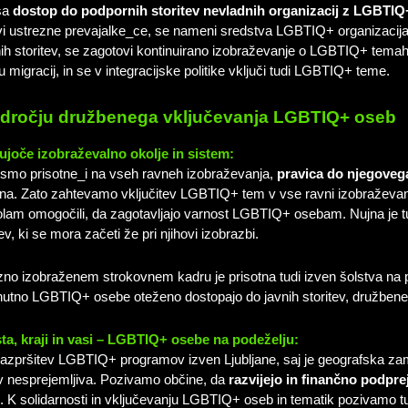
ša
dostop do podpornih storitev nevladnih organizacij z LGBTIQ
vi ustrezne prevajalke_ce, se nameni sredstva LGBTIQ+ organizacija
nih storitev, se zagotovi kontinuirano izobraževanje o LGBTIQ+ temah
u migracij, in se v integracijske politike vključi tudi LGBTIQ+ teme.
odročju družbenega vključevanja LGBTIQ+ oseb
joče izobraževalno okolje in sistem:
mo prisotne_i na vseh ravneh izobraževanja,
pravica do njegoveg
ena. Zato zahtevamo vključitev LGBTIQ+ tem v vse ravni izobraževanj
šolam omogočili, da zagotavljajo varnost LGBTIQ+ osebam. Nujna je t
v, ki se mora začeti že pri njihovi izobrazbi.
zno izobraženem strokovnem kadru je prisotna tudi izven šolstva na 
enutno LGBTIQ+ osebe oteženo dostopajo do javnih storitev, družbenega
ta, kraji in vasi – LGBTIQ+ osebe na podeželju:
 razpršitev LGBTIQ+ programov izven Ljubljane, saj je geografska zam
ev nesprejemljiva. Pozivamo občine, da
razvijejo in finančno podpr
. K solidarnosti in vključevanju LGBTIQ+ oseb in tematik pozivamo t