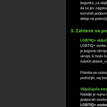
begunke_ca olaj
da se jim zagoto
tovrstnih podpor
delajo na področj
3. Zahteve na p
LGBTIQ+ vključu
LGBTIQ+ osebe s
je pogosto okrnj
ukrepi, ki bodo 
šolskih delavk_ce
Potreba po ustre
področjih, saj tr
Vključujoča mes
Nadalje je nujna
podpornih storit
LGBTIQ+ osebe