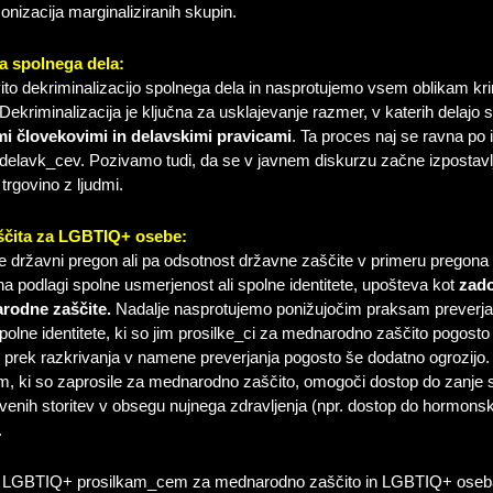
nizacija marginaliziranih skupin.
ja spolnega dela:
to dekriminalizacijo spolnega dela in nasprotujemo vsem oblikam kri
 Dekriminalizacija je ključna za usklajevanje razmer, v katerih delajo 
mi človekovimi in delavskimi pravicami
. Ta proces naj se ravna po i
 delavk_cev. Pozivamo tudi, da se v javnem diskurzu začne izpostavlj
trgovino z ljudmi.
čita za LGBTIQ+ osebe:
 državni pregon ali pa odsotnost državne zaščite v primeru pregona s
a podlagi spolne usmerjenost ali spolne identitete, upošteva kot
zado
rodne zaščite.
Nadalje nasprotujemo ponižujočim praksam preverja
polne identitete, ki so jim prosilke_ci za mednarodno zaščito pogosto 
je prek razkrivanja v namene preverjanja pogosto še dodatno ogrozijo
ki so zaprosile za mednarodno zaščito, omogoči dostop do zanje spe
tvenih storitev v obsegu nujnega zdravljenja (npr. dostop do hormonsk
.
 LGBTIQ+ prosilkam_cem za mednarodno zaščito in LGBTIQ+ oseb