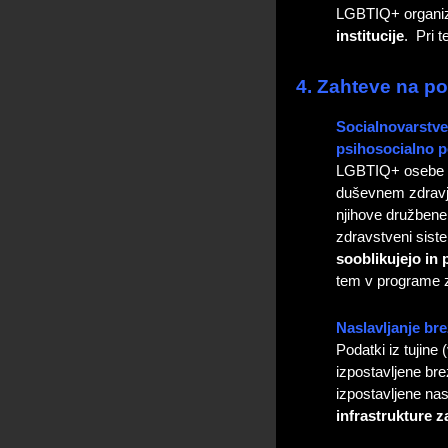
LGBTIQ+ organiza
institucije
. Pri 
4. Zahteve na po
Socialnovarstve
psihosocialno 
LGBTIQ+ osebe so
duševnem zdravju
njihove družbene 
zdravstveni sist
sooblikujejo in
tem v programe z
Naslavljanje b
Podatki iz tujin
izpostavljene br
izpostavljene nas
infrastrukture 