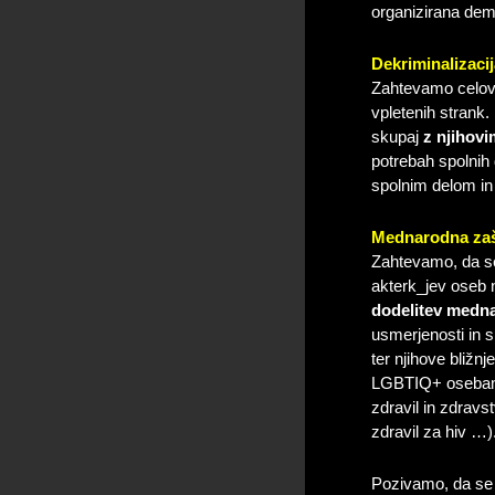
organizirana demo
Dekriminalizaci
Zahtevamo celovi
vpletenih strank.
skupaj
z njihovi
potrebah spolnih
spolnim delom in 
Mednarodna zaš
Zahtevamo, da se
akterk_jev oseb n
dodelitev medna
usmerjenosti in s
ter njihove bližn
LGBTIQ+ osebam, 
zdravil in zdravs
zdravil za hiv …)
Pozivamo, da se