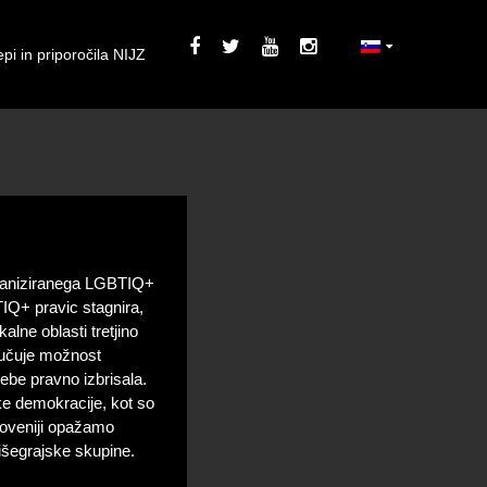
pi in priporočila NIJZ
organiziranega LGBTIQ+
TIQ+ pravic stagnira,
lne oblasti tretjino
jučuje možnost
ebe pravno izbrisala.
e demokracije, kot so
Sloveniji opažamo
Višegrajske skupine.