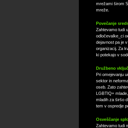
mrežami širom Slo
mreže.
Povečanje sreds
Zahtevamo tudi u
odločevalke_ci od
dejavnost pa je v
organizacij. Za 
ki potekajo v so
Družbeno vklju
Pri omejevanju u
sektor in neform
oseb. Zato zah
LGBTIQ+ mlade, 
mladih za širšo d
tem v ospredje p
Osveščanje splo
Zahtevamo tudi 