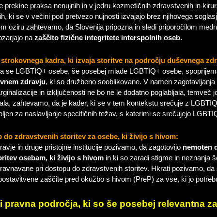
 prekine praksa nenujnih in v jedru kozmetičnih zdravstvenih in kiru
ih, ki se v večini pod pretvezo nujnosti izvajajo brez njihovega soglasja
em oziru zahtevamo, da Slovenija pripozna in sledi priporočilom medn
ozarjajo na
zaščito fizične integritete interspolnih oseb.
strokovnega kadra, ki izvaja storitve na področju duševnega zdr
 da se LGBTIQ+ osebe, še posebej mlade LGBTIQ+ osebe, spoprijem
evnem zdravju
, ki so družbeno sooblikovane. V namen zagotavljanja
ginalizacije in izključenosti ne bo ne le dodatno poglabljala, temveč j
jala, zahtevamo, da je kader, ki se v tem kontekstu srečuje z LGBTI
ljen za naslavljanje specifičnih težav, s katerimi se srečujejo LGBT
do zdravstvenih storitev za osebe, ki živijo s hivom:
ravje in druge pristojne institucije pozivamo, da zagotovijo
nemoten d
ritev osebam, ki živijo s hivom
in ki so zaradi stigme in neznanja 
ravnavane pri dostopu do zdravstvenih storitev. Hkrati pozivamo, da 
ostavitvene zaščite pred okužbo s hivom (PreP) za vse, ki jo potrebu
iti pravna področja, ki so še posebej relevantna