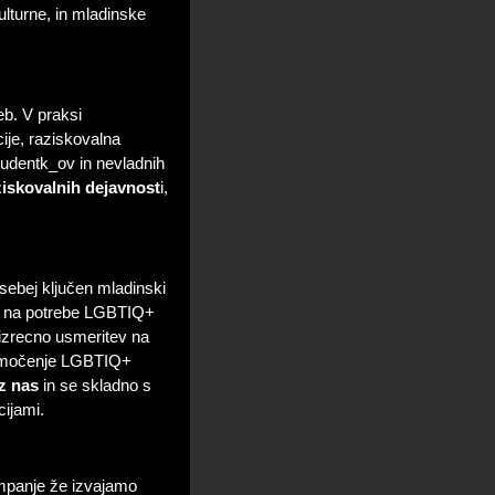
ulturne, in mladinske
b. V praksi
cije, raziskovalna
študentk_ov in nevladnih
ziskovalnih dejavnost
i,
sebej ključen mladinski
en na potrebe LGBTIQ+
o izrecno usmeritev na
nomočenje LGBTIQ+
z nas
in se skladno s
ijami.
mpanje že izvajamo