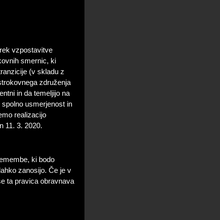
rek vzpostavitve
kovnih smernic, ki
ranzicije (v skladu z
a strokovnega združenja
tni in da temeljijo na
o, spolno usmerjenost in
emo realizacijo
en 11. 3. 2020.
emembe, ki bodo
ahko zanosijo. Če je v
se ta pravica obravnava