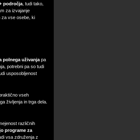
+ področja
, tudi tako,
m za izvajanje
 za vse osebe, ki
a polnega uživanja
pa
a, potrebni pa so tudi
udi usposobljenost
praktično vseh
 življenja in trga dela.
ejenost različnih
ejo programe za
udi vsa združenja z