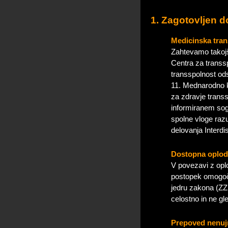
1. Zagotovljen d
Medicinska tran
Zahtevamo takojš
Centra za transsp
transspolnost ods
11. Mednarodno k
za zdravje transs
informiranem sogl
spolne vloge razu
delovanja Interdis
Dostopna oplod
V povezavi z oplo
postopek omogoči
jedru zakona (ZZ
celostno in ne gl
Prepoved nenujni