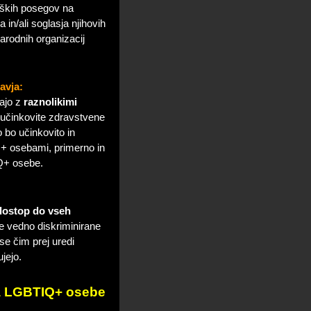
rških posegov na
 in/ali soglasja njihovih
arodnih organizacij
avja:
ajo z
raznolikimi
 učinkovite zdravstvene
o bo učinkovito in
Q+ osebami, primerno in
IQ+ osebe.
ostop do vseh
še vedno diskriminirane
se čim prej uredi
jejo.
 za LGBTIQ+ osebe