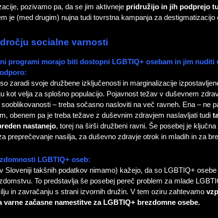
cije, pozivamo pa, da se jim aktivneje
pridružijo in jih podprejo 
tem je (med drugim) nujna tudi tovrstna kampanja za destigmatizacijo o
dročju socialne varnosti
ni programi morajo biti dostopni LGBTIQ+ osebam in jim nuditi
podporo:
 zaradi svoje družbene izključenosti in marginalizacije izpostavlje
 kot velja za splošno populacijo. Pojavnost težav v duševnem zdravj
sooblikovanosti – treba sočasno nasloviti na več ravneh. Ena – ne pa 
em, obenem pa je treba težave z duševnim zdravjem naslavljati tudi
t
 preden nastanejo
, torej na širši družbeni ravni. Še posebej je ključ
a preprečevanje nasilja, za duševno zdravje otrok in mladih in za b
rezdomnosti LGBTIQ+ oseb:
e (v Sloveniji takšnih podatkov nimamo) kažejo, da so LGBTIQ+ osebe 
ezdomstvu. To predstavlja še posebej pereč problem za mlade LGBTI
ilju in zavračanju s strani izvornih družin. V tem oziru zahtevamo
vzp
za varne začasne namestitve za LGBTIQ+ brezdomne osebe.