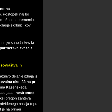
čno na
). Postopek naj bo
udi možnost spremembe
oglasje skrbnic_kov.
 njeno razširitev, ki
 partnerske zveze z
 sovraštva in
aznivo dejanje izhaja iz
evalna okoliščina pri
člena Kazenskega
silja ali nestrpnosti
aksi pregon zahteva
dvidenega nasilja (npr.
t je na primer