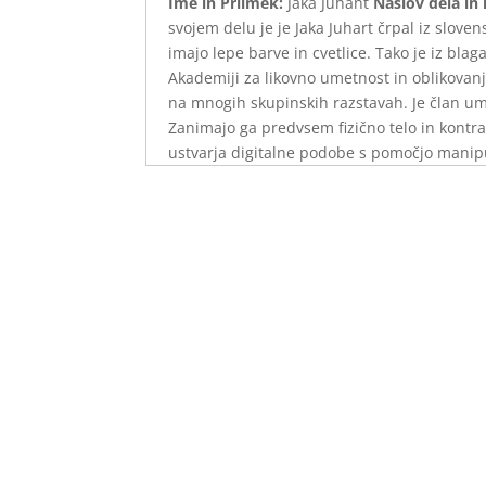
Ime in Priimek:
Jaka Juhant
Naslov dela in 
svojem delu je je Jaka Juhart črpal iz sloven
imajo lepe barve in cvetlice. Tako je iz blaga
Akademiji za likovno umetnost in oblikovanje
na mnogih skupinskih razstavah. Je član um
Zanimajo ga predvsem fizično telo in kontras
ustvarja digitalne podobe s pomočjo manipul