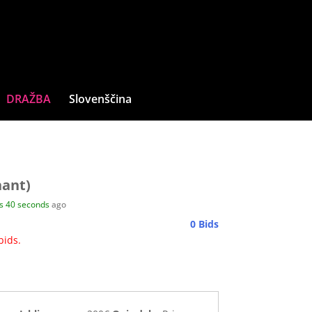
DRAŽBA
Slovenščina
hant)
es
40
seconds
ago
0 Bids
bids.