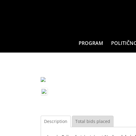
PROGRAM
POLITIČN
Description
Total bids placed