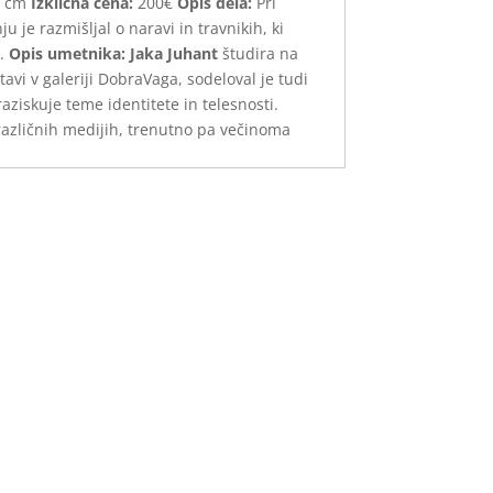
1 cm
Izklicna cena:
200€
Opis dela:
Pri
u je razmišljal o naravi in travnikih, ki
.
Opis umetnika:
Jaka Juhant
študira na
avi v galeriji DobraVaga, sodeloval je tudi
iskuje teme identitete in telesnosti.
o različnih medijih, trenutno pa večinoma