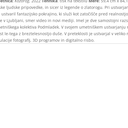
letnica:
Kozorog
, 2022
Tehnika
: tisk na tekstilu
Mere:
59,4 cm x 84,
ske ljudske pripovedke, in sicer iz legende o zlatorogu. Pri ustvarjanj
 ustvaril fantazijsko pokrajino, ki služi kot zatočišče pred realnostjo
 v Ljubljani, smer video in novi mediji. Imel je dve samostojni razst
etniškega kolektiva Podmladek. V svojem umetniškem ustvarjanju raz
t le-tega z breztelesnostjo duše. V preteklosti je ustvarjal v velik
acije fotografij, 3D programov in digitalno risbo.