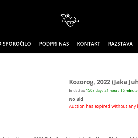
O SPOROČILO
PODPRI NAS
KONTAKT
RAZSTAVA
Kozorog, 2022 (Jaka Ju
Ended at:
1508
days
21
hours
16
minut
No Bid
Auction has expired without any 