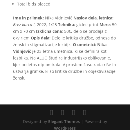
Total bids placed
Ime in priimek:
Nika Vidnjevič
Naslov dela, letnica:
Brez kurca I
, 2022, 1/25
Tehnika:
giclee print
Mere:
50
cm x 70 cm
Izklicna cena
: 50€, delo se prodaja z
okvirjem
Opis dela:
Delo je kritika družbe, odnosa do
žensk in stigmatizacije lezbijk.
O umetnici: Nika
Vidnjevič
je 23-letna umetnica, ki se definira kot
lezbijka. Na ALUO študira industrijsko oblikovanje,
kjer bo letos diplomirala. V prostem času rada riše in
ustvarja grafike, ki so kritika družbe in objektivizacije
žensk.
Designed by
Elegant Themes
| Powered by
WordPress