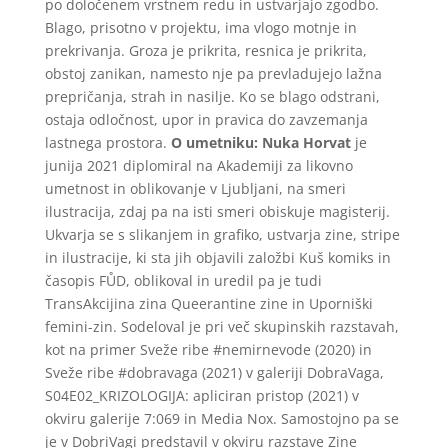
po določenem vrstnem redu in ustvarjajo zgodbo.
Blago, prisotno v projektu, ima vlogo motnje in
prekrivanja. Groza je prikrita, resnica je prikrita,
obstoj zanikan, namesto nje pa prevladujejo lažna
prepričanja, strah in nasilje. Ko se blago odstrani,
ostaja odločnost, upor in pravica do zavzemanja
lastnega prostora.
O umetniku:
Nuka Horvat
je
junija 2021 diplomiral na Akademiji za likovno
umetnost in oblikovanje v Ljubljani, na smeri
ilustracija, zdaj pa na isti smeri obiskuje magisterij.
Ukvarja se s slikanjem in grafiko, ustvarja zine, stripe
in ilustracije, ki sta jih objavili založbi Kuš komiks in
časopis FŮD, oblikoval in uredil pa je tudi
TransAkcijina zina Queerantine zine in Uporniški
femini-zin. Sodeloval je pri več skupinskih razstavah,
kot na primer Sveže ribe #nemirnevode (2020) in
Sveže ribe #dobravaga (2021) v galeriji DobraVaga,
S04E02_KRIZOLOGIJA: apliciran pristop (2021) v
okviru galerije 7:069 in Media Nox. Samostojno pa se
je v DobriVagi predstavil v okviru razstave Zine