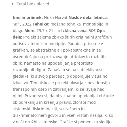
Total bids placed
Ime in priimek:
Nuka Horvat
Naslov dela, letnica:
“Mi”
, 2022
Tehnika:
mešana tehnika, monotipija in
blago
Mere:
29.7 x 21 cm
Izklicna cena:
50€
Opis
dela:
Projekt zajema zbirko štirih originalni grafičnih
odtisov v tehniki monotipije. Podobe, prisotne v
grafikah, so abstraktne ali pol-abstraktne in se
osredotočajo na prikazovanje utrinkov in razbitih
oblik, namesto na upodabljanje preprosto
razumljenih figur.
Zanašajo se na subjektivnost
gledalke, ki s svojo percepcijo dopolnjuje vizualno
izkustvo.
Tematsko se projekt ukvarja z nevidnostjo
transspolnih oseb in zatiranjem, ki se izvaja nad
njimi. Prizadeva si, da bi vizualno upodabljal občutke
ob odrekanju in kršenju pravic, zlorabi moči,
sistemski diskriminaciji, sovražnem in
diskriminatornem govoru in vseh vrstah nasilja, ki so
v naši družbi sistemske.
Grafike si pomensko sledijo