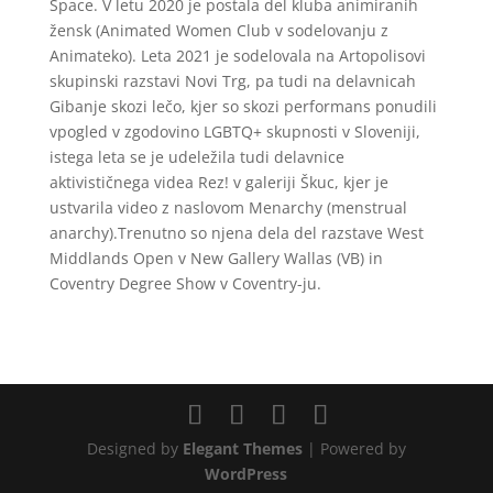
Space. V letu 2020 je postala del kluba animiranih
žensk (Animated Women Club v sodelovanju z
Animateko). Leta 2021 je sodelovala na Artopolisovi
skupinski razstavi Novi Trg, pa tudi na delavnicah
Gibanje skozi lečo, kjer so skozi performans ponudili
vpogled v zgodovino LGBTQ+ skupnosti v Sloveniji,
istega leta se je udeležila tudi delavnice
aktivističnega videa Rez! v galeriji Škuc, kjer je
ustvarila video z naslovom Menarchy (menstrual
anarchy).Trenutno so njena dela del razstave West
Middlands Open v New Gallery Wallas (VB) in
Coventry Degree Show v Coventry-ju.
Designed by
Elegant Themes
| Powered by
WordPress