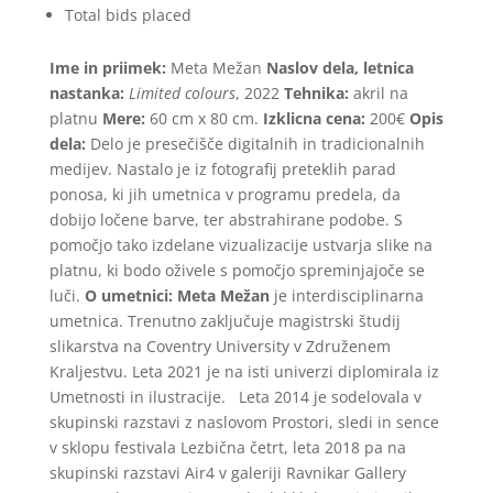
Total bids placed
Ime in priimek:
Meta Mežan
Naslov dela, letnica
nastanka:
Limited colours
, 2022
Tehnika:
akril na
platnu
Mere:
60 cm x 80 cm.
Izklicna cena:
200€
Opis
dela:
Delo je presečišče digitalnih in tradicionalnih
medijev. Nastalo je iz fotografij preteklih parad
ponosa, ki jih umetnica v programu predela, da
dobijo ločene barve, ter abstrahirane podobe. S
pomočjo tako izdelane vizualizacije ustvarja slike na
platnu, ki bodo oživele s pomočjo spreminjajoče se
luči.
O umetnici:
Meta Mežan
je interdisciplinarna
umetnica. Trenutno zaključuje magistrski študij
slikarstva na Coventry University v Združenem
Kraljestvu. Leta 2021 je na isti univerzi diplomirala iz
Umetnosti in ilustracije.
Leta 2014 je sodelovala v
skupinski razstavi z naslovom Prostori, sledi in sence
v sklopu festivala Lezbična četrt, leta 2018 pa na
skupinski razstavi Air4 v galeriji Ravnikar Gallery