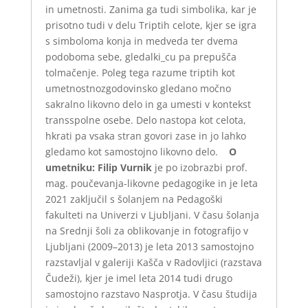
in umetnosti. Zanima ga tudi simbolika, kar je
prisotno tudi v delu Triptih celote, kjer se igra
s simboloma konja in medveda ter dvema
podoboma sebe, gledalki_cu pa prepušča
tolmačenje. Poleg tega razume triptih kot
umetnostnozgodovinsko gledano močno
sakralno likovno delo in ga umesti v kontekst
transspolne osebe. Delo nastopa kot celota,
hkrati pa vsaka stran govori zase in jo lahko
gledamo kot samostojno likovno delo.
O
umetniku:
Filip Vurnik
je po izobrazbi prof.
mag. poučevanja-likovne pedagogike in je leta
2021 zaključil s šolanjem na Pedagoški
fakulteti na Univerzi v Ljubljani. V času šolanja
na Srednji šoli za oblikovanje in fotografijo v
Ljubljani (2009–2013) je leta 2013 samostojno
razstavljal v galeriji Kašča v Radovljici (razstava
Čudeži), kjer je imel leta 2014 tudi drugo
samostojno razstavo Nasprotja. V času študija