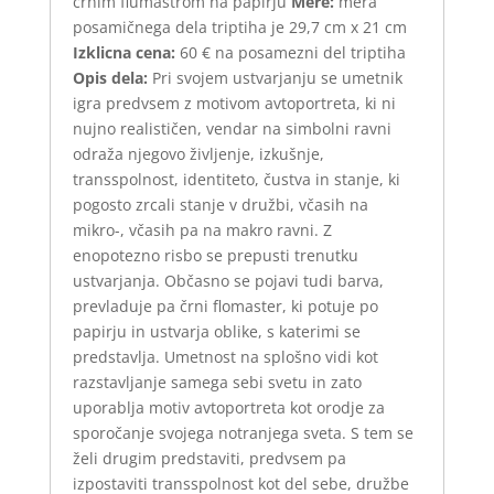
črnim flumastrom na papirju
Mere:
mera
posamičnega dela triptiha je 29,7 cm x 21 cm
Izklicna cena:
60 € na posamezni del triptiha
Opis dela:
Pri svojem ustvarjanju se umetnik
igra predvsem z motivom avtoportreta, ki ni
nujno realističen, vendar na simbolni ravni
odraža njegovo življenje, izkušnje,
transspolnost, identiteto, čustva in stanje, ki
pogosto zrcali stanje v družbi, včasih na
mikro-, včasih pa na makro ravni. Z
enopotezno risbo se prepusti trenutku
ustvarjanja. Občasno se pojavi tudi barva,
prevladuje pa črni flomaster, ki potuje po
papirju in ustvarja oblike, s katerimi se
predstavlja. Umetnost na splošno vidi kot
razstavljanje samega sebi svetu in zato
uporablja motiv avtoportreta kot orodje za
sporočanje svojega notranjega sveta. S tem se
želi drugim predstaviti, predvsem pa
izpostaviti transspolnost kot del sebe, družbe