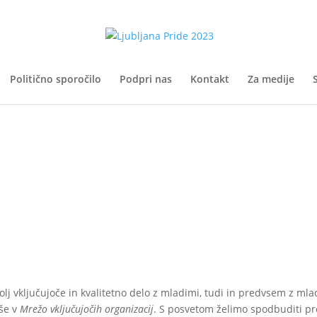
Politično sporočilo
Podpri nas
Kontakt
Za medije
S
olj vključujoče in kvalitetno delo z mladimi, tudi in predvsem z m
rše v
Mrežo vključujočih organizacij
. S posvetom želimo spodbuditi pr