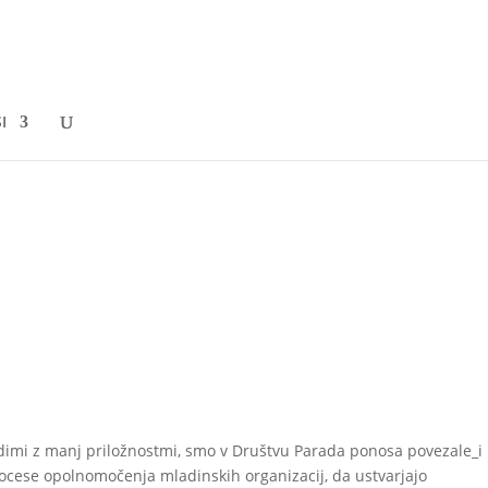
I
ladimi z manj priložnostmi, smo v Društvu Parada ponosa povezale_i
ocese opolnomočenja mladinskih organizacij, da ustvarjajo