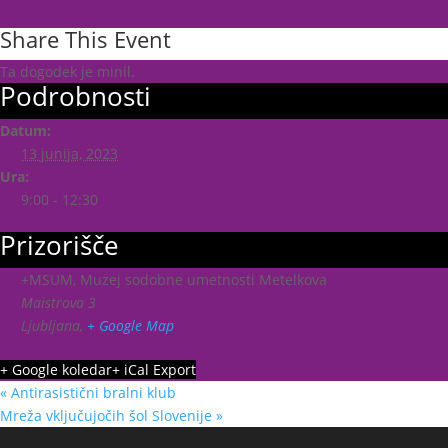
Share This Event
Ta dogodek je minil.
Podrobnosti
Datum:
13 junija, 2023
Ura:
9:00 - 12:30
Prizorišče
+MSUM, Muzej sodobne umetnosti Metelkova
Maistrova 3
Ljubljana
,
+ Google Map
+ Google koledar
+ iCal Export
«
Antirasistični bralni klub
Mreža vključujočih šol Slovenije
»