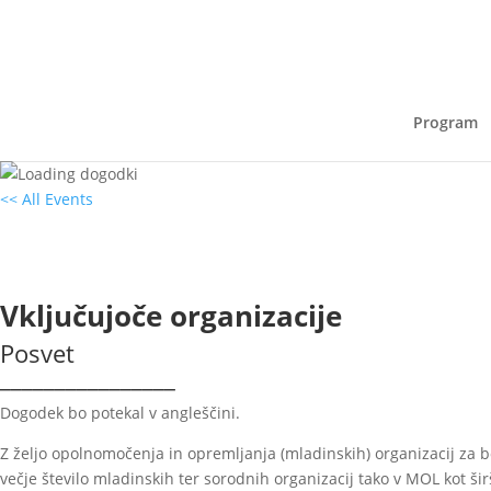
Program
<< All Events
Vključujoče organizacije
13
junij
2023
9:00 - 12:30
Vključujoče organizacije
Posvet
________________
Dogodek bo potekal v angleščini.
Z željo opolnomočenja in opremljanja (mladinskih) organizacij za b
večje število mladinskih ter sorodnih organizacij tako v MOL kot ši