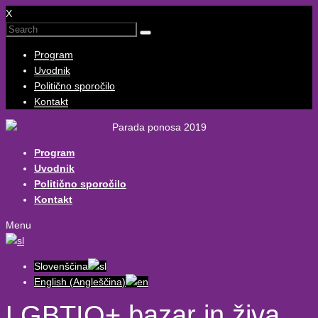
X
Program
Uvodnik
Politično sporočilo
Kontakt
Parada ponosa 2019
Program
Uvodnik
Politično sporočilo
Kontakt
Menu
Slovenščina
English
(
Angleščina
)
LGBTIQ+ bazar in živa