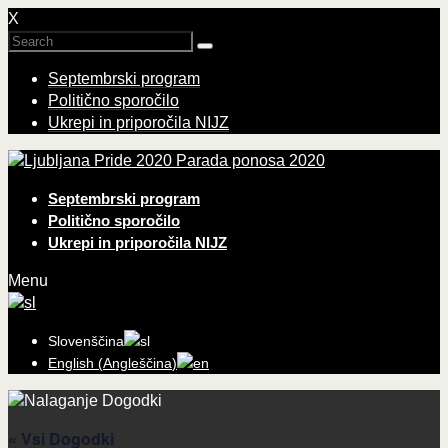
X
Septembrski program
Politično sporočilo
Ukrepi in priporočila NIJZ
Parada ponosa 2020
Septembrski program
Politično sporočilo
Ukrepi in priporočila NIJZ
Menu
Slovenščina
English
(
Angleščina
)
« Vsi Dogodki