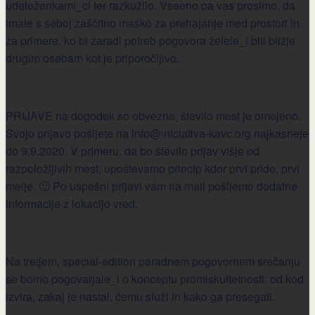
udeleženkami_ci ter razkužilo. Vseeno pa vas prosimo, da
imate s seboj zaščitno masko za prehajanje med prostori in
za primere, ko bi zaradi potreb pogovora želele_i biti bližje
drugim osebam kot je priporočljivo.
PRIJAVE na dogodek so obvezne, število mest je omejeno.
Svojo prijavo pošljete na info@iniciativa-kavc.org najkasneje
do 9.9.2020. V primeru, da bo število prijav višje od
razpoložljivih mest, upoštevamo princip kdor prvi pride, prvi
melje. 🙂 Po uspešni prijavi vam na mail pošljemo dodatne
informacije z lokacijo vred.
Na tretjem, special-edition paradnem pogovornem srečanju
se bomo pogovarjale_i o konceptu promiskuitetnosti: od kod
izvira, zakaj je nastal, čemu služi in kako ga presegati.