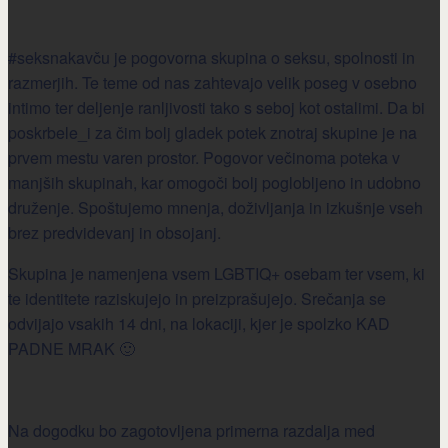
#seksnakavču je pogovorna skupina o seksu, spolnosti in
razmerjih. Te teme od nas zahtevajo velik poseg v osebno
intimo ter deljenje ranljivosti tako s seboj kot ostalimi. Da bi
poskrbele_i za čim bolj gladek potek znotraj skupine je na
prvem mestu varen prostor. Pogovor večinoma poteka v
manjših skupinah, kar omogoči bolj poglobljeno in udobno
druženje. Spoštujemo mnenja, doživljanja in izkušnje vseh
brez predvidevanj in obsojanj.
Skupina je namenjena vsem LGBTIQ+ osebam ter vsem, ki
te identitete raziskujejo in preizprašujejo. Srečanja se
odvijajo vsakih 14 dni, na lokaciji, kjer je spolzko KAD
PADNE MRAK 🙂
Na dogodku bo zagotovljena primerna razdalja med