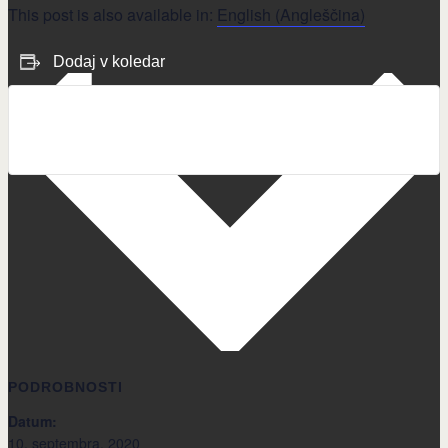
This post is also available in:
English
(
Angleščina
)
Dodaj v koledar
Google koledar
iCalendar
Outlook 365
Outlook Live
PODROBNOSTI
Datum:
10. septembra, 2020