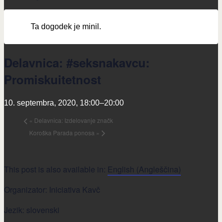
Ta dogodek je minil.
Delavnica: #seksnakavcu:
Promiskuitetnost
10. septembra, 2020, 18:00
–
20:00
«
Delavnica: Izdelovanje značk
Koroška Parada ponosa
»
This post is also available in:
English
(
Angleščina
)
Organizator: Iniciativa Kavč
Jezik: slovenski