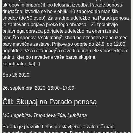
ukrepov in priporočil, bo letošnja izvedba Parade ponosa
drugačna. Izvedla se bo v obliki 10 zaporednih manjših
shodov (do 50 oseb). Za uradno udeležbo na Paradi ponosa
je zahtevana prijava preko tega obrazca. Z izpolnitvijo
prijavnega obrazca potrjujete udeležbo na enem izmed
manjših shodov. Vsak manjši shod bo označen z eno izmed
barv mavrične zastave. Prijave so odprte do 24.9. do 12.00
popoldne. Vsa natančnejša navodila prejmete v naslednjem
tednu, kjer bo navedena vaša barva skupine,
koordinator_ka[...]
Sep
26
2020
26. septembra, 2020, 16:00
–
17:00
Čili: Skupaj na Parado ponosa
MC Legebitra, Trubarjeva 76a, Ljubljana
Parada je praznik! Letos prestavljena, a zato nič manj