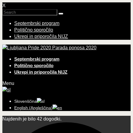
X
Septembrski program
Politično sporočilo
Ukrepi in priporočila NIJZ
Parada ponosa 2020
Septembrski program
Politično sporočilo
Ukrepi in priporočila NIJZ
Menu
Slovenščina
English
(
Angleščina
)
Najdenih je bilo 42 dogodki.