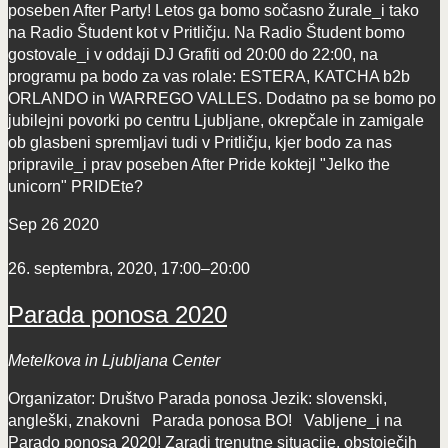
poseben After Party! Letos ga bomo sočasno žurale_i tako
na Radio Študent kot v Pritličju. Na Radio Študent bomo
gostovale_i v oddaji DJ Grafiti od 20:00 do 22:00, na
programu pa bodo za vas rolale: ESTERA, KATCHA b2b
ORLANDO in WARREGO VALLES. Dodatno pa se bomo po
jubilejni povorki po centru Ljubljane, okrepčale in zamigale
ob glasbeni spremljavi tudi v Pritličju, kjer bodo za nas
pripravile_i prav poseben After Pride koktejl "Jelko the
unicorn" PRIDEte?
Sep
26
2020
26. septembra, 2020, 17:00
–
20:00
Parada ponosa 2020
Metelkova in Ljubljana Center
Organizator: Društvo Parada ponosa Jezik: slovenski,
angleški, znakovni Parada ponosa BO! Vabljene_i na
Parado ponosa 2020! Zaradi trenutne situacije, obstoječih