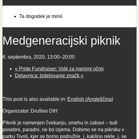
Ta dogodek je minil.
Medgeneracijski piknik
6. septembra, 2020, 13:00
–
20:00
«
Pride Fundraiser: Volk za njenimi očmi
Delavnica: Izdelovanje značk
»
This post is also available in:
English
(
Angleščina
)
Organizator: Društvo DIH
Piknik je namenjen čvekanju, smehu in zabavi – tudi
posebni, paradni, ne bo izjema. Dobimo se na pikniku v
parku Tivoli, kjer se bomo podružile_i, kakšno rekle_i, se