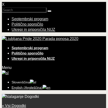
X
Septembrski program
Politično sporočilo
Ukrepi in priporočila NIJZ
Parada ponosa 2020
Septembrski program
Politično sporočilo
Ukrepi in priporočila NIJZ
Menu
Slovenščina
English
(
Angleščina
)
« Vsi Dogodki