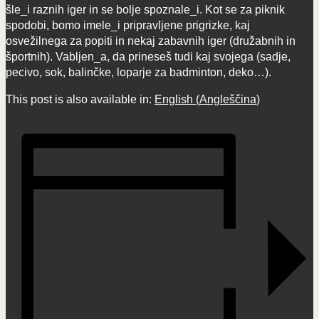
šle_i raznih iger in se bolje spoznale_i. Kot se za piknik
spodobi, bomo imele_i pripravljene prigrizke, kaj
osvežilnega za popiti in nekaj zabavnih iger (družabnih in
športnih). Vabljen_a, da prineseš tudi kaj svojega (sadje,
pecivo, sok, balinčke, loparje za badminton, deko…).
This post is also available in:
English
(
Angleščina
)