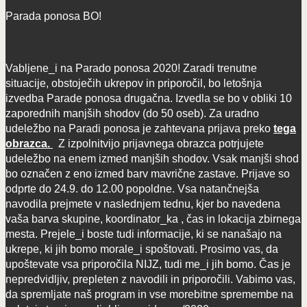
Parada ponosa BO!
Vabljene_i na Parado ponosa 2020! Zaradi trenutne
situacije, obstoječih ukrepov in priporočil, bo letošnja
izvedba Parade ponosa drugačna. Izvedla se bo v obliki 10
zaporednih manjših shodov (do 50 oseb). Za uradno
udeležbo na Paradi ponosa je zahtevana prijava preko
tega
obrazca.
Z izpolnitvijo prijavnega obrazca potrjujete
udeležbo na enem izmed manjših shodov. Vsak manjši shod
bo označen z eno izmed barv mavrične zastave. Prijave so
odprte do 24.9. do 12.00 popoldne. Vsa natančnejša
navodila prejmete v naslednjem tednu, kjer bo navedena
vaša barva skupine, koordinator_ka , čas in lokacija zbirnega
mesta. Prejele_i boste tudi informacije, ki se nanašajo na
ukrepe, ki jih bomo morale_i spoštovati. Prosimo vas, da
upoštevate vsa priporočila NIJZ, tudi me_i jih bomo. Čas je
nepredvidljiv, prepleten z navodili in priporočili. Vabimo vas,
da spremljate naš program in vse morebitne spremembe na