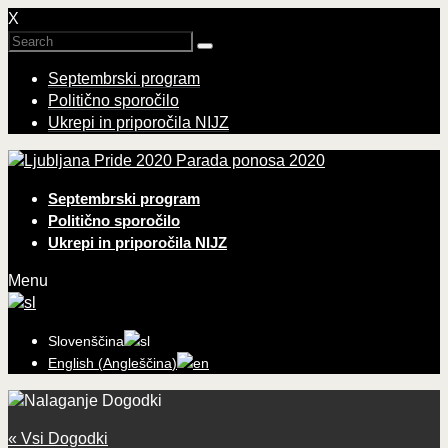
X
Septembrski program
Politično sporočilo
Ukrepi in priporočila NIJZ
Parada ponosa 2020
Septembrski program
Politično sporočilo
Ukrepi in priporočila NIJZ
Menu
Slovenščina
English
(
Angleščina
)
« Vsi Dogodki