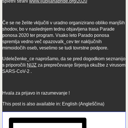
spletni strani
www.ljubljanapride.org/2020
Če se ne želite vključiti v uradno organizirano obliko manjših
shodov, bo v naslednjem tednu objavljena trasa Parade
ponosa 2020 ter program. Vsako leto Parado ponosa
spremlja vedno več opazovalk_cev ter naključnih
mimoidočih oseb, veselimo se tudi tovrstne podpore.
Udeleženke_ce naprošamo, da se pred dogodkom seznanijo
s priporočili
NIJZ
za preprečevanje širjenja okužbe z virusom
SARS-CoV-2 .
Hvala za prijavo in razumevanje !
This post is also available in:
English
(
Angleščina
)