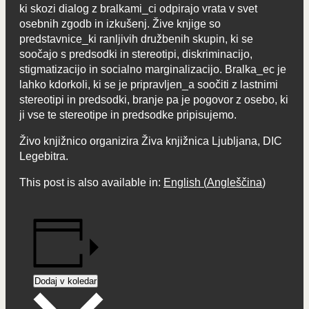
ki skozi dialog z bralkami_ci odpirajo vrata v svet
osebnih zgodb in izkušenj. Žive knjige so
predstavnice_ki ranljivih družbenih skupin, ki se
soočajo s predsodki in stereotipi, diskriminacijo,
stigmatizacijo in socialno marginalizacijo. Bralka_ec je
lahko kdorkoli, ki se je pripravljen_a soočiti z lastnimi
stereotipi in predsodki, branje pa je pogovor z osebo, ki
ji vse te stereotipe in predsodke pripisujemo.
Živo knjižnico organizira Živa knjižnica Ljubljana, DIC
Legebitra.
This post is also available in:
English
(
Angleščina
)
Dodaj v koledar