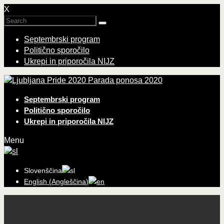
X
Septembrski program
Politično sporočilo
Ukrepi in priporočila NIJZ
Parada ponosa 2020
Septembrski program
Politično sporočilo
Ukrepi in priporočila NIJZ
Menu
Slovenščina
English
(
Angleščina
)