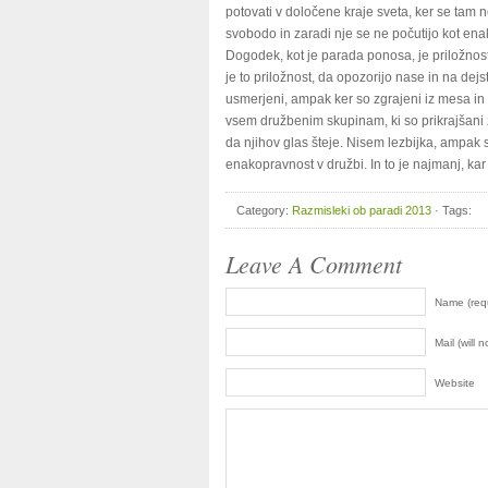
potovati v določene kraje sveta, ker se tam 
svobodo in zaradi nje se ne počutijo kot ena
Dogodek, kot je parada ponosa, je priložno
je to priložnost, da opozorijo nase in na dej
usmerjeni, ampak ker so zgrajeni iz mesa in k
vsem družbenim skupinam, ki so prikrajšani z
da njihov glas šteje. Nisem lezbijka, ampak
enakopravnost v družbi. In to je najmanj, ka
Category:
Razmisleki ob paradi 2013
· Tags:
Leave A Comment
Name (req
Mail (will 
Website