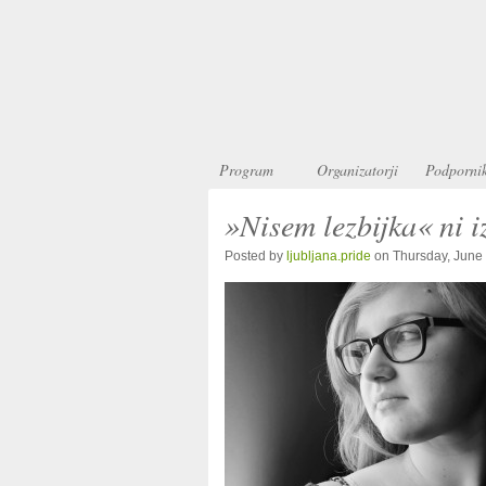
Program
Organizatorji
Podporni
»Nisem lezbijka« ni i
Posted by
ljubljana.pride
on Thursday, June 