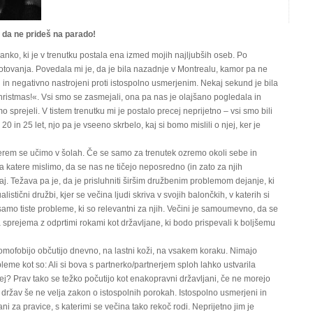
 da ne prideš na parado!
nko, ki je v trenutku postala ena izmed mojih najljubših oseb. Po
tovanja. Povedala mi je, da je bila nazadnje v Montrealu, kamor pa ne
ni in negativno nastrojeni proti istospolno usmerjenim. Nekaj sekund je bila
hristmas!«. Vsi smo se zasmejali, ona pa nas je olajšano pogledala in
 sprejeli. V tistem trenutku mi je postalo precej neprijetno – vsi smo bili
20 in 25 let, njo pa je vseeno skrbelo, kaj si bomo mislili o njej, ker je
erem se učimo v šolah. Če se samo za trenutek ozremo okoli sebe in
a katere mislimo, da se nas ne tičejo neposredno (in zato za njih
aj. Težava pa je, da je prisluhniti širšim družbenim problemom dejanje, ki
listični družbi, kjer se večina ljudi skriva v svojih balončkih, v katerih si
samo tiste probleme, ki so relevantni za njih. Večini je samoumevno, da se
a sprejema z odprtimi rokami kot državljane, ki bodo prispevali k boljšemu
mofobijo občutijo dnevno, na lastni koži, na vsakem koraku. Nimajo
robleme kot so: Ali si bova s partnerko/partnerjem sploh lahko ustvarila
j? Prav tako se težko počutijo kot enakopravni državljani, če ne morejo
ni držav še ne velja zakon o istospolnih porokah. Istospolno usmerjeni in
ni za pravice, s katerimi se večina tako rekoč rodi. Neprijetno jim je