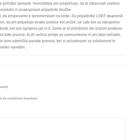
ne počutijo sprejete. Homofobija jim preprečuje, da bi izkazovali osebno
kovredni in enakopravni pripadniki družbe.
st, da prispevamo k spremembam na bolje. Za pripadnike LGBT skupnosti
stvo, da jim pripadajo enake pravice kot večini, ne zato ker so istospolno
osti, kot sva zgrajena jaz in ti. Zame je to priložnost, da izrazim podporo
a tiste pravice, ki jih večina jemlje za samoumevne in jim dam občutek,
 se bom udeležila parade ponosa, ker si prizadevam za solidarnost in
r lahko naredim.
uired)
not be published) (required)