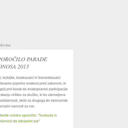
dovina
POROČILO PARADE
ONOSA 2013
i, lezbijke, biseksualci in transseksualci
tevamo popolno enakost pred zakonom, ki
zgolj prvi korak do enakopravne participacije
 iskanju rešitev za družbo, ki bo utemeljena
solidarnosti, skrbi za drugega ter ekonomski
socialni varnosti za vse.
berite celotno sporočilo: "Svoboda in
idarnost sta istospolni par"