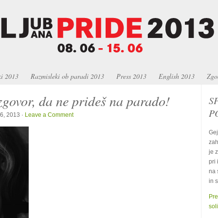
ki 2013
Razmisleki ob paradi 2013
Press 2013
English 2013
Zgo
zgovor, da ne prideš na parado!
S
P
6, 2013 ·
Leave a Comment
Gej
zah
je 
pri
na 
in 
Pre
sol