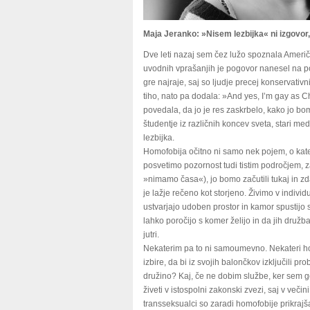
Maja Jeranko: »Nisem lezbijka« ni izgovor,
Dve leti nazaj sem čez lužo spoznala Američa
uvodnih vprašanjih je pogovor nanesel na po
gre najraje, saj so ljudje precej konservativ
tiho, nato pa dodala: »And yes, I’m gay as C
povedala, da jo je res zaskrbelo, kako jo bomo
študentje iz različnih koncev sveta, stari med 
lezbijka.
Homofobija očitno ni samo nek pojem, o kat
posvetimo pozornost tudi tistim področjem, z
»nimamo časa«), jo bomo začutili tukaj in zd
je lažje rečeno kot storjeno. Živimo v individua
ustvarjajo udoben prostor in kamor spustijo 
lahko poročijo s komer želijo in da jih družb
jutri.
Nekaterim pa to ni samoumevno. Nekateri ho
izbire, da bi iz svojih balončkov izključili p
družino? Kaj, če ne dobim službe, ker sem ge
živeti v istospolni zakonski zvezi, saj v veči
transseksualci so zaradi homofobije prikrajša