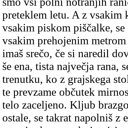
smo vsi polni notranjih rani
preteklem letu. A z vsakim
vsakim piskom piščalke, se 
vsakim prehojenim metrom na
imaš srečo, če si naredil do
še ena, tista največja rana, 
trenutku, ko z grajskega st
te prevzame občutek mirnost
telo zaceljeno. Kljub brazg
ostale, se takrat napolniš z 