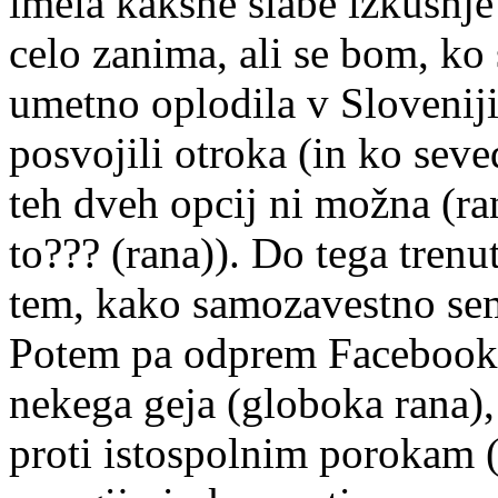
imela kakšne slabe izkušnje 
celo zanima, ali se bom, ko
umetno oplodila v Sloveniji
posvojili otroka (in ko sev
teh dveh opcij ni možna (ran
to??? (rana)). Do tega trenu
tem, kako samozavestno sem 
Potem pa odprem Facebook 
nekega geja (globoka rana), 
proti istospolnim porokam (