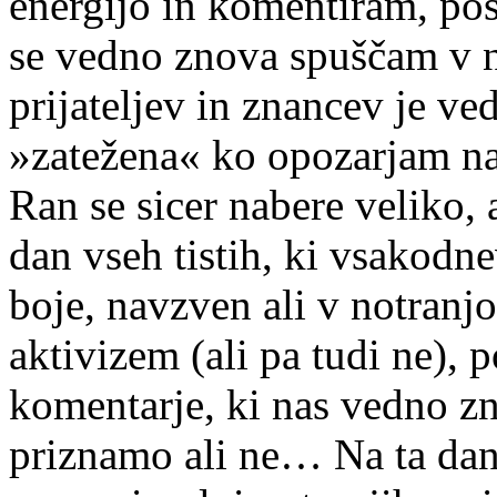
energijo in komentiram, po
se vedno znova spuščam v 
prijateljev in znancev je ve
»zatežena« ko opozarjam n
Ran se sicer nabere veliko, 
dan vseh tistih, ki vsakodne
boje, navzven ali v notranj
aktivizem (ali pa tudi ne),
komentarje, ki nas vedno zn
priznamo ali ne… Na ta dan