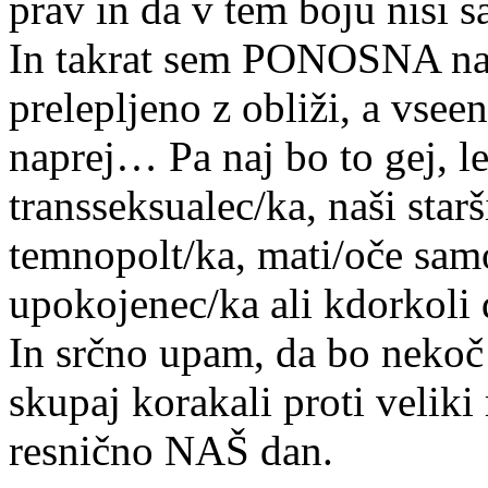
prav in da v tem boju nisi s
In takrat sem PONOSNA na č
prelepljeno z obliži, a vsee
naprej… Pa naj bo to gej, le
transseksualec/ka, naši star
temnopolt/ka, mati/oče samo
upokojenec/ka ali kdorkoli 
In srčno upam, da bo nekoč
skupaj korakali proti veliki
resnično NAŠ dan.