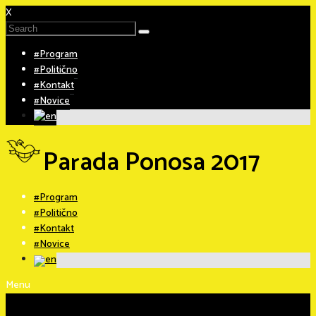
X
#Program
#Politično
#Kontakt
#Novice
Parada Ponosa 2017
#Program
#Politično
#Kontakt
#Novice
Menu