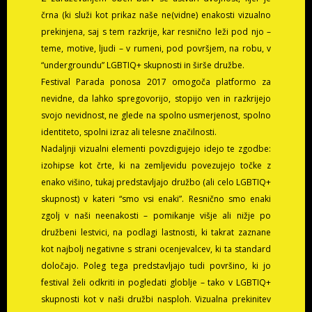
črna (ki služi kot prikaz naše ne(vidne) enakosti vizualno
prekinjena, saj s tem razkrije, kar resnično leži pod njo –
teme, motive, ljudi – v rumeni, pod površjem, na robu, v
“undergroundu” LGBTIQ+ skupnosti in širše družbe.
Festival Parada ponosa 2017 omogoča platformo za
nevidne, da lahko spregovorijo, stopijo ven in razkrijejo
svojo nevidnost, ne glede na spolno usmerjenost, spolno
identiteto, spolni izraz ali telesne značilnosti.
Nadaljnji vizualni elementi povzdigujejo idejo te zgodbe:
izohipse kot črte, ki na zemljevidu povezujejo točke z
enako višino, tukaj predstavljajo družbo (ali celo LGBTIQ+
skupnost) v kateri “smo vsi enaki”. Resnično smo enaki
zgolj v naši neenakosti – pomikanje višje ali nižje po
družbeni lestvici, na podlagi lastnosti, ki takrat zaznane
kot najbolj negativne s strani ocenjevalcev, ki ta standard
določajo. Poleg tega predstavljajo tudi površino, ki jo
festival želi odkriti in pogledati globlje – tako v LGBTIQ+
skupnosti kot v naši družbi nasploh. Vizualna prekinitev