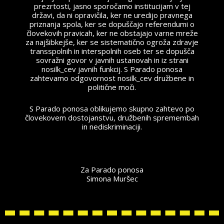
prezrtosti, jasno sporočamo institucijam v tej
državi, da ni opravičila, ker ne uredijo pravnega
priznanja spola, ker se dopuščajo referendumi o
človekovih pravicah, ker ne obstajajo varne mreže
za najšibkejše, ker se sistematično ogroža zdravje
transspolnih in interspolnih oseb ter se dopušča
sovražni govor v javnih ustanovah in iz strani
nosilk_cev javnih funkcij. S Parado ponosa
zahtevamo odgovornost nosilk_cev družbene in
politične moči.
S Parado ponosa oblikujemo skupno zahtevo po
človekovem dostojanstvu, družbenih spremembah
in nediskriminaciji.
Za Parado ponosa
Simona Muršec