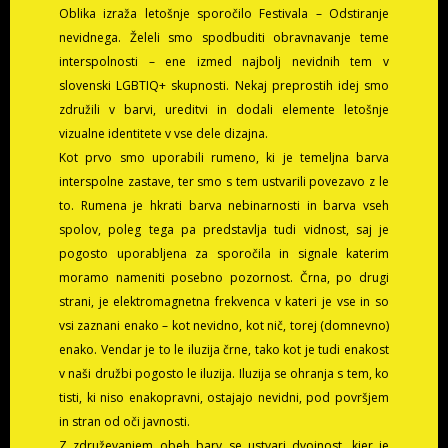
Oblika izraža letošnje sporočilo Festivala – Odstiranje
nevidnega. Želeli smo spodbuditi obravnavanje teme
interspolnosti – ene izmed najbolj nevidnih tem v
slovenski LGBTIQ+ skupnosti. Nekaj preprostih idej smo
združili v barvi, ureditvi in dodali elemente letošnje
vizualne identitete v vse dele dizajna.
Kot prvo smo uporabili rumeno, ki je temeljna barva
interspolne zastave, ter smo s tem ustvarili povezavo z le
to. Rumena je hkrati barva nebinarnosti in barva vseh
spolov, poleg tega pa predstavlja tudi vidnost, saj je
pogosto uporabljena za sporočila in signale katerim
moramo nameniti posebno pozornost. Črna, po drugi
strani, je elektromagnetna frekvenca v kateri je vse in so
vsi zaznani enako – kot nevidno, kot nič, torej (domnevno)
enako. Vendar je to le iluzija črne, tako kot je tudi enakost
v naši družbi pogosto le iluzija. Iluzija se ohranja s tem, ko
tisti, ki niso enakopravni, ostajajo nevidni, pod površjem
in stran od oči javnosti.
Z združevanjem obeh barv se ustvari dvojnost, kjer je