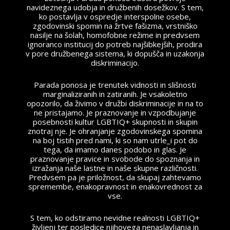
navideznega udobja in družbenih dosežkov. S tem,
ko postavlja v ospredje interspolne osebe,
zgodovinski spomin na žrtve fašizma, vrstniško
nasilje na šolah, homofobne režime in predvsem
ignoranco institucij do potreb najšibkejših, prodira
v pore družbenega sistema, ki dopušča in uzakonja
diskriminacijo.
Parada ponosa je trenutek vidnosti in slišnosti
marginaliziranih in zatiranih. Je vsakoletno
opozorilo, da živimo v družbi diskriminacije in na to
ne pristajamo. Je praznovanje in vzpodbujanje
posebnosti kultur LGBTIQ+ skupnosti in skupin
znotraj nje. Je ohranjanje zgodovinskega spomina
na boj tistih pred nami, ki so nam utrle_i pot do
tega, da imamo danes podobo in glas. Je
praznovanje pravice in svobode do spoznanja in
izražanja naše lastne in naše skupne različnosti.
Predvsem pa je priložnost, da skupaj zahtevamo
spremembe, enakopravnost in enakovrednost za
vse.
S tem, ko odstiramo nevidne realnosti LGBTIQ+
življenj ter posledice njihovega nenaslavljanja in