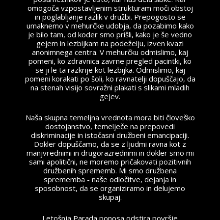
omogoča vzpostavljenim strukturam moči obstoj
in poglabljanje razlik v družbi. Prepogosto se
umaknemo v mehurčke udobja, da pozabimo kako
je bilo tam, od koder smo prišli, kako je še vedno
gejem in lezbijkam na podeželju, izven kvazi
anonimnega centra. V mehurčku odmislimo, kaj
pomeni, ko zdravnica zavrne pregled pacintki, ko
se ji le ta razkrije kot lezbijka. Odmislimo, kaj
pomeni korakati po šoli, ko ravnatelji dopuščajo, da
na stenah visijo sovražni plakati s slikami mladih
gejev.
Naša skupna temeljna vrednota mora biti človeško
dostojanstvo, temelječe na prepovedi
diskriminacije in istočasni družbeni emancipaciji.
Dokler dopuščamo, da se z ljudmi ravna kot z
manjvrednimi in drugorazrednimi in dokler smo mi
sami apolitični, ne moremo pričakovati pozitivnih
družbenih sprememb. Mi smo družbena
sprememba - naše odločitve, dejanja in
sposobnost, da se organiziramo in delujemo
skupaj.
Letošnja Parada ponosa odstira površje