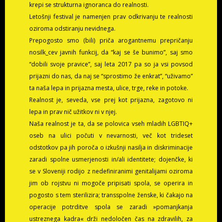
krepi se strukturna ignoranca do realnosti.
Letošnji festival je namenjen prav odkrivanju te realnosti
oziroma odstiranju nevidnega.
Prepogosto smo (bili) priča arogantnemu prepričanju
nosilk_cev javnih funkcij, da “kaj se še bunimo”, saj smo
“dobili svoje pravice”, saj leta 2017 pa so ja vsi povsod
prijazni do nas, da naj se “sprostimo že enkrat”, “uživamo”
ta naša lepa in prijazna mesta, ulice, trge, reke in potoke.
Realnost je, seveda, vse prej kot prijazna, zagotovo ni
lepa in prav nič užitkov ni v njej.
Naša realnost je ta, da se polovica vseh mladih LGBTIQ+
oseb na ulici počuti v nevarnosti, več kot trideset
odstotkov pa jih poroča o izkušnji nasilja in diskriminacije
zaradi spolne usmerjenosti in/ali identitete; dojenčke, ki
se v Sloveniji rodijo z nedefiniranimi genitalijami oziroma
jim ob rojstvu ni mogoče pripisati spola, se operira in
pogosto s tem sterilizira; transspolne ženske, ki čakajo na
operacije potrditve spola se zaradi »pomanjkanja
ustreznega kadra« drži nedoločen čas na zdravilih, za