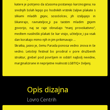
katere je potrjeno da sčasoma postanejo karcinogena; na
srednjih šolah lepijo po hodnikih vrstniki žaljive plakate s
slikami mladih gejev, sosošolcev, jih izsiljujejo in
šikanirajo, ravnateljice_ji pa taistim mladim gejem
govorijo, naj se raje obnašajo “manj provokativno”,
medtem nasilniški plakati še kar visijo, učiteljice_i pa vsak
dan korakajo mimo njih in jim prikimavajo ...
Skratka, jasno je, čemu Parada ponosa vedno znova in še
vedno. Letošnji festival bo prodiral v pore družbenih
struktur, grebel pod površjem in odstrl najbolj nevidne,
marginalizirane in neprijetne realnosti LGBTIQ+ življenj.
Opis dizajna
Lovro Centrih