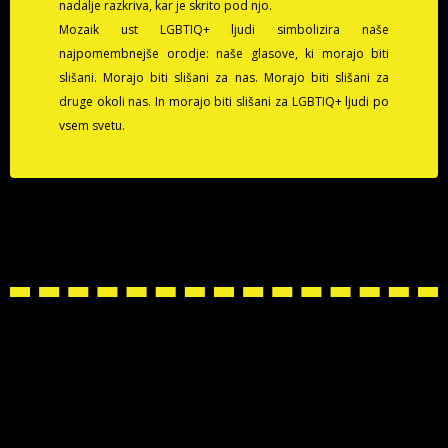
nadalje razkriva, kar je skrito pod njo.
Mozaik ust LGBTIQ+ ljudi simbolizira naše
najpomembnejše orodje: naše glasove, ki morajo biti
slišani. Morajo biti slišani za nas. Morajo biti slišani za
druge okoli nas. In morajo biti slišani za LGBTIQ+ ljudi po
vsem svetu.