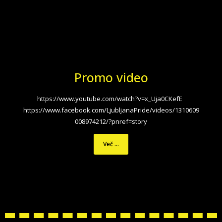
Promo video
https://www.youtube.com/watch?v=x_Uja0CKefE
https://www.facebook.com/LjubljanaPride/videos/1310609
008974212/?pnref=story
Več ...