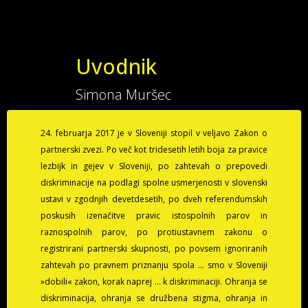
Uvodnik
Simona Muršec
24. februarja 2017 je v Sloveniji stopil v veljavo Zakon o
partnerski zvezi. Po več kot tridesetih letih boja za pravice
lezbijk in gejev v Sloveniji, po zahtevah o prepovedi
diskriminacije na podlagi spolne usmerjenosti v slovenski
ustavi v zgodnjih devetdesetih, po dveh referendumskih
poskusih izenačitve pravic istospolnih parov in
raznospolnih parov, po protiustavnem zakonu o
registrirani partnerski skupnosti, po povsem ignoriranih
zahtevah po pravnem priznanju spola ... smo v Sloveniji
»dobili« zakon, korak naprej ... k diskriminaciji. Ohranja se
diskriminacija, ohranja se družbena stigma, ohranja in