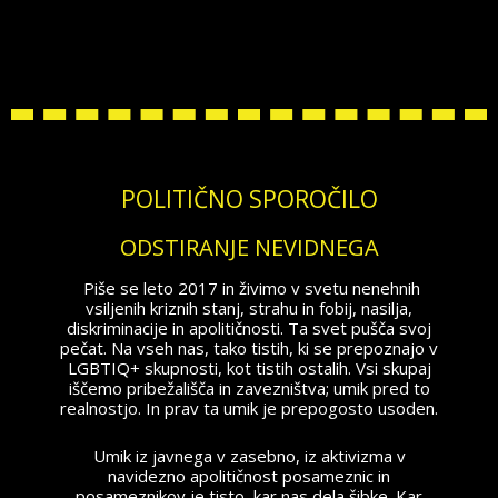
POLITIČNO SPOROČILO
ODSTIRANJE NEVIDNEGA
Piše se leto 2017 in živimo v svetu nenehnih
vsiljenih kriznih stanj, strahu in fobij, nasilja,
diskriminacije in apolitičnosti. Ta svet pušča svoj
pečat. Na vseh nas, tako tistih, ki se prepoznajo v
LGBTIQ+ skupnosti, kot tistih ostalih. Vsi skupaj
iščemo pribežališča in zavezništva; umik pred to
realnostjo. In prav ta umik je prepogosto usoden.
Umik iz javnega v zasebno, iz aktivizma v
navidezno apolitičnost posameznic in
posameznikov je tisto, kar nas dela šibke. Kar