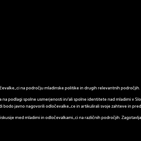
alke_ci na področju mladinske politike in drugih relevantnih področjih.
ja na podlagi spolne usmerjenosti in/ali spolne identitete nad mladimi v Slov
di bodo javno nagovorili odločevalke_ce in artikulirali svoje zahteve in 
skusije med mladimi in odločevalkami_ci na različnih področjih. Zagotavlja