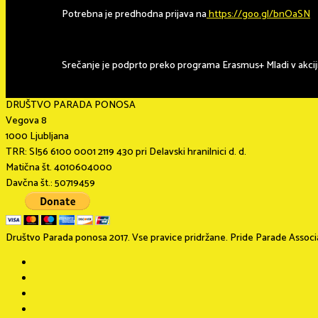
Potrebna je predhodna prijava na
https://goo.gl/bnOaSN
Srečanje je podprto preko programa Erasmus+ Mladi v akciji
DRUŠTVO PARADA PONOSA
Vegova 8
1000 Ljubljana
TRR: SI56 6100 0001 2119 430 pri Delavski hranilnici d. d.
Matična št. 4010604000
Davčna št.: 50719459
Društvo Parada ponosa 2017. Vse pravice pridržane. Pride Parade Associat