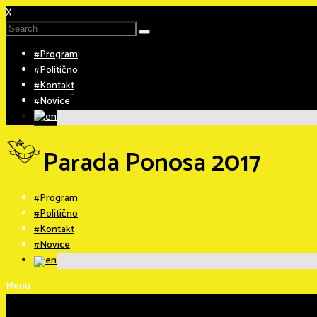
X
#Program
#Politično
#Kontakt
#Novice
Parada Ponosa 2017
#Program
#Politično
#Kontakt
#Novice
Menu