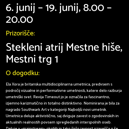
6. junij – 19. junij, 8.00 –
20.00
Prizorišče:
Stekleni atrij Mestne hiše,
Mestni trg 1
O dogodku:
Ela Xora je britanska multidisciplinarna umetnica, predvsem s
področij vizualne in performativne umetnosti, katere delo razburja
umetniški svet. Revija Timeout jo je označila za fascinantno,
izjemno karizmatično
in
totalno distinktivno
. Nominirana je bila za
nagrado Southwark Art v kategoriji Najboljši novi umetnik.
Umetnica deluje aktivistično, saj dviguje zavest o zgodovinskih in
aktualnih realnostih povsem spregledanih interspolnih oseb.
Deluje v »mainstream« okoljih in tako širšo javnost ozavešča o še