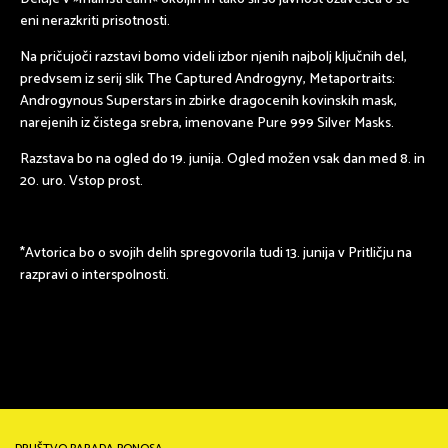
eni nerazkriti prisotnosti.
Na pričujoči razstavi bomo videli izbor njenih najbolj ključnih del,
predvsem iz serij slik
The Captured Androgyny, Metaportraits:
Androgynous Superstars
in zbirke dragocenih kovinskih mask,
narejenih iz čistega srebra, imenovane
Pure 999 Silver Masks.
Razstava bo na ogled do 19. junija. Ogled možen vsak dan med 8. in
20. uro. Vstop prost.
*Avtorica bo o svojih delih spregovorila tudi 13. junija v Pritličju na
razpravi o
interspolnosti.