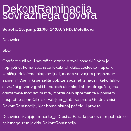
DekontRaminacija
sovražnega govora
Sobota, 15. junij,
11:00–14:00, YHD, Metelkova
Delavnica
SLO
Opažate tudi ve_i sovražne grafite v svoji soseski? Vam je
neprijetno, ko na stranišču lokala ali kluba zasledite napis, ki
zaničuje določene skupine ljudi, morda se v njem prepoznate
same_i? Vse_i, ki se želite pobliže spoznati z načini, kako lahko
sovražni govor v grafitih, napisih ali nalepkah predrugačite, mu
odvzamete moč sovraštva, morda celo spremenite v povsem
nasprotno sporočilo, ste vabljene_i, da se pridružite delavnici
DekontRaminacije, kjer bomo skupaj počele_i prav to.
Delavnico izvajajo trenerke_ji Društva Parada ponosa ter pobudnice
spletnega zemljevida DekontRaminacija.