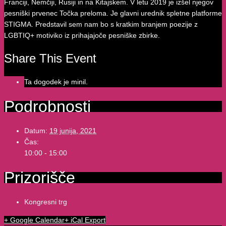
Franciji, Nemčiji, Rusiji in na Kitajskem. V letu 2019 je izšel njegov
pesniški prvenec Točka preloma. Je glavni urednik spletne platforme
STIGMA. Predstavil sem nam bo s kratkim branjem poezije z
LGBTIQ+ motiviko iz prihajajoče pesniške zbirke.
Share This Event
Ta dogodek je minil.
Podrobnosti
Datum:
19 junija, 2021
Čas:
10:00 - 15:00
Prizorišče
Kongresni trg
+ Google Calendar
+ iCal Export