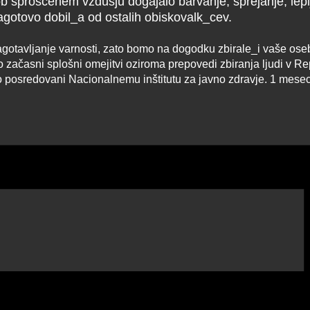
b sproščenem vzdušju dogajalo barvanje, sprejanje, lepl
agotovo dobil_a od ostalih obiskovalk_cev.
otavljanje varnosti, zato bomo na dogodku zbirale_i vaše ose
 začasni splošni omejitvi oziroma prepovedi zbiranja ljudi v Re
sredovani Nacionalnemu inštitutu za javno zdravje. 1 mesec po 