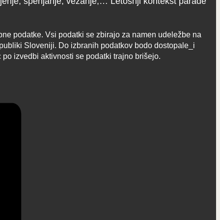
jenje, spenjanje, vezanje,… Letošnji kontekst parade
bne podatke. Vsi podatki se zbirajo za namen udeležbe na
publiki Sloveniji. Do izbranih podatkov bodo dostopale_i
izvedbi aktivnosti se podatki trajno brišejo.