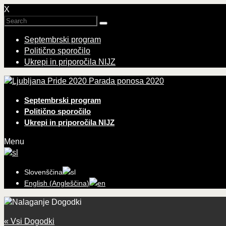
X
Septembrski program
Politično sporočilo
Ukrepi in priporočila NIJZ
Parada ponosa 2020
Septembrski program
Politično sporočilo
Ukrepi in priporočila NIJZ
Menu
Slovenščina
English
(
Angleščina
)
« Vsi Dogodki