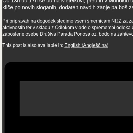
Od 13h do 17h se bo na Metelkovi, pred in v Monoklu o
kliče po novih sloganih, dodaten navdih zanje pa boš z
Pri pripravah na dogodek sledimo vsem smernicam NIJZ za zag
aktivnostih ter v skladu z Odlokom vlade o spremembi odloka o
zaposlene osebe Društva Parada Ponosa oz. bodo na zahtevo po
This post is also available in:
English
(
Angleščina
)