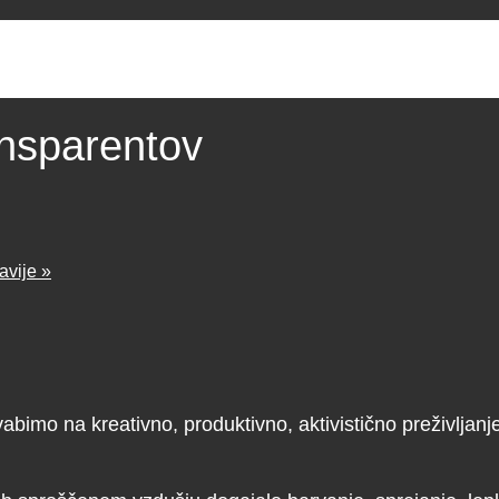
ansparentov
avije
»
s vabimo na kreativno, produktivno, aktivistično preživlja