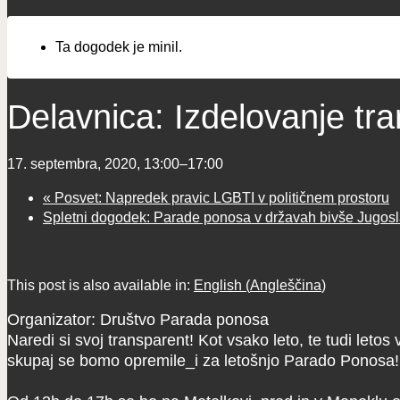
Ta dogodek je minil.
Delavnica: Izdelovanje tr
17. septembra, 2020, 13:00
–
17:00
«
Posvet: Napredek pravic LGBTI v političnem prostoru
Spletni dogodek: Parade ponosa v državah bivše Jugosl
This post is also available in:
English
(
Angleščina
)
Organizator: Društvo Parada ponosa
Naredi si svoj transparent! Kot vsako leto, te tudi leto
skupaj se bomo opremile_i za letošnjo Parado Ponosa!