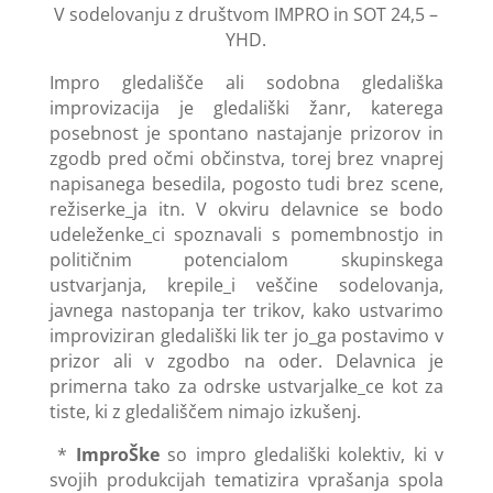
V sodelovanju z društvom IMPRO in SOT 24,5 –
YHD.
Impro gledališče ali sodobna gledališka
improvizacija je gledališki žanr, katerega
posebnost je spontano nastajanje prizorov in
zgodb pred očmi občinstva, torej brez vnaprej
napisanega besedila, pogosto tudi brez scene,
režiserke_ja itn. V okviru delavnice se bodo
udeleženke_ci spoznavali s pomembnostjo in
političnim potencialom skupinskega
ustvarjanja, krepile_i veščine sodelovanja,
javnega nastopanja ter trikov, kako ustvarimo
improviziran gledališki lik ter jo_ga postavimo v
prizor ali v zgodbo na oder. Delavnica je
primerna tako za odrske ustvarjalke_ce kot za
tiste, ki z gledališčem nimajo izkušenj.
*
ImproŠke
so impro gledališki kolektiv, ki v
svojih produkcijah tematizira vprašanja spola