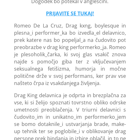
Dogodek bo potekal v angleščini.
PRIJAVITE SE TUKAJ!
​Romeo De La Cruz, Drag kxng, boylesque in
plesna_i performer_ka bo izvedla_el delavnico,
prek katere nas bo popeljal_a na čudovito pot
preobrazbe v drag king performerko_ja. Romeo
je plesoholik_čarka, ki svoj glas vsakič znova
najde s pomočjo giba ter z vključevanjem
seksualnega fetišizma, humorja in močne
politične drže v svoj performans, ker prav vse
našteto črpa iz vsakdanjega življenja.
Drag King delavnica je odprta in brezplačna za
vse, ki si želijo spoznati tovrstno obliko odrske
umetnosti preoblačenja. V triurni delavnici s
čudovito_im in unikatno_im performerko_jem
se bomo dotaknile_i ustvarjanja brade, make-
up tehnik ter se poglobile_i v oblikovanje drag
persone prek bindanja in izbire oblačil, in to ne