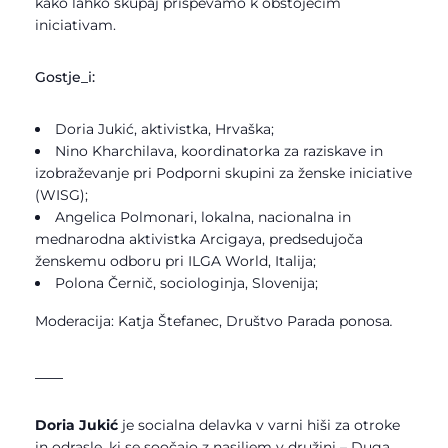
kako lahko skupaj prispevamo k obstoječim
iniciativam.
Gostje_i:
Doria Jukić, aktivistka, Hrvaška;
Nino Kharchilava, koordinatorka za raziskave in
izobraževanje pri Podporni skupini za ženske iniciative
(WISG);
Angelica Polmonari, lokalna, nacionalna in
mednarodna aktivistka Arcigaya, predsedujoča
ženskemu odboru pri ILGA World, Italija;
Polona Černič, sociologinja, Slovenija;
Moderacija: Katja Štefanec, Društvo Parada ponosa
.
____
Doria Jukić
je socialna delavka v varni hiši za otroke
in odrasle, ki se soočajo z nasiljem v družini – Duga