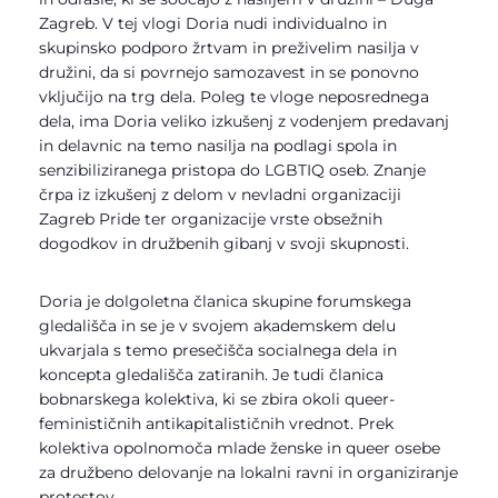
Zagreb. V tej vlogi Doria nudi individualno in
skupinsko podporo žrtvam in preživelim nasilja v
družini, da si povrnejo samozavest in se ponovno
vključijo na trg dela. Poleg te vloge neposrednega
dela, ima Doria veliko izkušenj z vodenjem predavanj
in delavnic na temo nasilja na podlagi spola in
senzibiliziranega pristopa do LGBTIQ oseb. Znanje
črpa iz izkušenj z delom v nevladni organizaciji
Zagreb Pride ter organizacije vrste obsežnih
dogodkov in družbenih gibanj v svoji skupnosti.
Doria je dolgoletna članica skupine forumskega
gledališča in se je v svojem akademskem delu
ukvarjala s temo presečišča socialnega dela in
koncepta gledališča zatiranih. Je tudi članica
bobnarskega kolektiva, ki se zbira okoli queer-
feminističnih antikapitalističnih vrednot. Prek
kolektiva opolnomoča mlade ženske in queer osebe
za družbeno delovanje na lokalni ravni in organiziranje
protestov.