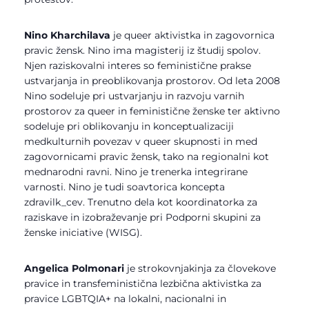
Nino Kharchilava
je queer aktivistka in zagovornica
pravic žensk. Nino ima magisterij iz študij spolov.
Njen raziskovalni interes so feministične prakse
ustvarjanja in preoblikovanja prostorov. Od leta 2008
Nino sodeluje pri ustvarjanju in razvoju varnih
prostorov za queer in feministične ženske ter aktivno
sodeluje pri oblikovanju in konceptualizaciji
medkulturnih povezav v queer skupnosti in med
zagovornicami pravic žensk, tako na regionalni kot
mednarodni ravni. Nino je trenerka integrirane
varnosti. Nino je tudi soavtorica koncepta
zdravilk_cev. Trenutno dela kot koordinatorka za
raziskave in izobraževanje pri Podporni skupini za
ženske iniciative (WISG).
Angelica Polmonari
je strokovnjakinja za človekove
pravice in transfeministična lezbična aktivistka za
pravice LGBTQIA+ na lokalni, nacionalni in