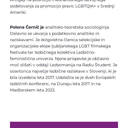
sodelovanja za promocijo pravic LGBTQIA+ v Srednji
Ameriki.
Polona Černič je
analitsko-teoretska sociologinja.
Delavno se ukvarja s podatkovno analitiko in
raziskavami. Je dolgoletna članica selekcijske in
organizacijske ekipe ljubljanskega LGBT filmskega
festivala ter lezbičnega kolektiva Lezbično-
feministična univerza. Njene prispevke je občasno
moč slišati v oddaji Lezbomanija na Radiu Študent. Je
soavtorica največje lezbične raziskave v Sloveniji, ki je
bila izvedena leta 2017. Udeležila se je dveh Evropskih
lezbičnih konferenc, na Dunaju leta 2017 in na
Madžarskem leta 2022.