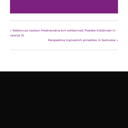
«
Vodstvo po razstavi Mednarodna kvir solidarnost: Podobe trdoživosti in
upanja (I)
Perspektive trajnostnih prireditev in festivalov
»