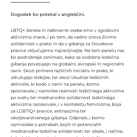
________________
Dogodek bo potekal v angleščini.
LBTQ+ ženske in nebinarne osebe smo v zgodovini
aktivizma znane_i po tem, da vedno znova živimo
solidarnost v praksi in da v gibanja za človekove
pravice vključujemo najranljivejše. Na tem panelu nas
bo podrobneje zanimalo, kako se sodobna lezbična
gibanja povezujejo na globalni, evropski in regionalni
ravni. Skozi primere različnih iniciativ in praks, ki
združujejo lezbijke, ter skozi izkušnje lezbičnih
aktivistk, ki bodo z nami na panelu, bomo
spoznavale_i raznolike realnosti lezbičnega aktivizma
po svetu ter mednarodno solidarnost lezbičnega
aktivizma raziskovale_i v kontekstu feminizma, boja
za LGBTIQ+ pravice, antirasizma ter
okoljevarstvenega gibanja. Odpirale_i bomo
razmisleke o potrebah, bojih in potencialih
mednarodne lezbične solidarnosti ter iskale_i načine,