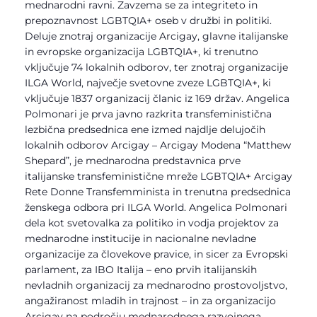
mednarodni ravni. Zavzema se za integriteto in
prepoznavnost LGBTQIA+ oseb v družbi in politiki.
Deluje znotraj organizacije Arcigay, glavne italijanske
in evropske organizacija LGBTQIA+, ki trenutno
vključuje 74 lokalnih odborov, ter znotraj organizacije
ILGA World, največje svetovne zveze LGBTQIA+, ki
vključuje 1837 organizacij članic iz 169 držav. Angelica
Polmonari je prva javno razkrita transfeministična
lezbična predsednica ene izmed najdlje delujočih
lokalnih odborov Arcigay – Arcigay Modena “Matthew
Shepard”, je mednarodna predstavnica prve
italijanske
transfeministične mreže LGBTQIA+ Arcigay
Rete Donne Transfemminista in trenutna predsednica
ženskega odbora pri ILGA World. Angelica Polmonari
dela kot svetovalka za politiko in vodja projektov za
mednarodne institucije in nacionalne nevladne
organizacije za človekove pravice, in sicer za Evropski
parlament, za IBO Italija – eno prvih italijanskih
nevladnih organizacij za mednarodno prostovoljstvo,
angažiranost mladih in trajnost – in za organizacijo
Arcigay na področju mednarodnega razvojnega