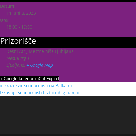
Datum:
14 junija, 2023
Ura:
18:00 - 19:00
Prizorišče
Desni Atrij Mestne hiše Ljubljana
Mestni trg 1
Ljubljana
,
+ Google Map
+ Google koledar
+ iCal Export
«
Izrazi kvir solidarnosti na Balkanu
Izkušnje solidarnosti lezbičnih gibanj
»