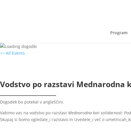
Program
<< All Events
Vodstvo po razstavi Mednarodna kvir 
14
junij
2023
18:00 - 19:00
Vodstvo po razstavi Mednarodna kvi
________________
Dogodek bo potekal v angleščini.
Vabimo vas na vodstvo po razstavi
Mednarodna kvir solidarnost: Pod
Skupaj si bomo ogledale_i razstavo in izvedele_i več o umetnicah_k