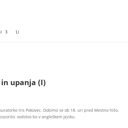
I
anja (I)
in upanja (I)
kuratorko Iris Pokovec. Dobimo se ob 18. uri pred Mestno hišo.
pozorilo: vodstvo bo v angleškem jeziku.