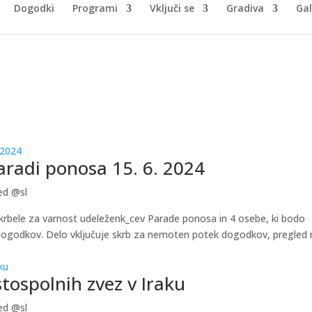
Dogodki
Programi
Vključi se
Gradiva
Gal
Paradi ponosa 15. 6. 2024
ed @sl
skrbele za varnost udeleženk_cev Parade ponosa in 4 osebe, ki bodo
h dogodkov. Delo vključuje skrb za nemoten potek dogodkov, pregled
stospolnih zvez v Iraku
ed @sl