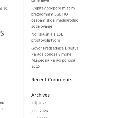
izmenjava
Krepitev podpore mladim
ed 10
brezdomnim LGBTIQ+
a
osebam skozi mednarodno
sodelovanje
VS
No: izkušnja z ESE
prostovoljstvom
Govor Predsednice Društva
Parada ponosa Simone
Muršec na Paradi ponosa
2026
Recent Comments
Archives
amu
julij 2026
 in
junij 2026