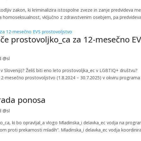
škodljiv zakon, ki kriminalizira istospolne zveze in zanje predvideva m
ira homoseksualnost, vključno z zdravstvenim osebjem, pa predvidev
če prostovoljko_ca za 12-mesečno E
d @sl
 v Sloveniji)? Želiš biti eno leto prostovoljka_ec v LGBTIQ+ društvu?
12-mesečno prostovoljstvo (1.8.2024 – 30.7.2025) v okviru programa
arada ponosa
d @sl
_ca, ki bo opravljal_a vlogo Mladinska_i delavka_ec vodja na progr
om proti prekarnosti mladih”. Mladinska_i delavka_ec vodja koordinira