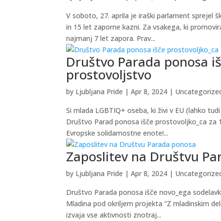
V soboto, 27. aprila je iraški parlament sprejel 
in 15 let zaporne kazni. Za vsakega, ki promov
najmanj 7 let zapora. Prav...
Društvo Parada ponosa iš
prostovoljstvo
by
Ljubljana Pride
|
Apr 8, 2024
|
Uncategorize
‌Si mlada LGBTIQ+ oseba, ki živi v EU (lahko tudi
Društvo Parad ponosa išče prostovoljko_ca za 
Evropske solidarnostne enote!...
Zaposlitev na Društvu P
by
Ljubljana Pride
|
Apr 8, 2024
|
Uncategorize
Društvo Parada ponosa išče novo_ega sodelavko
Mladina pod okriljem projekta “Z mladinskim del
izvaja vse aktivnosti znotraj...