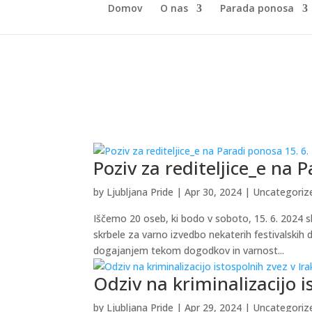
Domov
O nas
Parada ponosa
Poziv za rediteljice_e na 
by
Ljubljana Pride
|
Apr 30, 2024
|
Uncategoriz
Iščemo 20 oseb, ki bodo v soboto, 15. 6. 2024 
skrbele za varno izvedbo nekaterih festivalski
dogajanjem tekom dogodkov in varnost...
Odziv na kriminalizacijo i
by
Ljubljana Pride
|
Apr 29, 2024
|
Uncategoriz