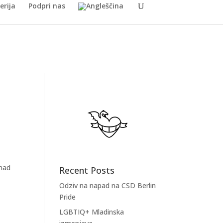
erija
Podpri nas
 nad
Recent Posts
Odziv na napad na CSD Berlin
Pride
LGBTIQ+ Mladinska