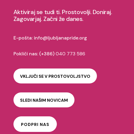
brezdomnosti in stanovanjske
izključenosti med LGBTIQ+ mladimi.
Aktiviraj se tudi ti. Prostovolji. Doniraj.
Zagovarjaj. Začni že danes.
VEČ
E-pošta:
info@ljubljanapride.org
Pokliči nas: (+386)
040 773 586
Your Title Goes Here
Celostno naslavljanje problematike
VKLJUČI SE V PROSTOVOLJSTVO
brezdomnosti in stanovanjske
Your Title Goes Here
izključenosti med LGBTIQ+ mladimi.
Celostno naslavljanje problematike
SLEDI NAŠIM NOVICAM
brezdomnosti in stanovanjske
VEČ
izključenosti med LGBTIQ+ mladimi.
VEČ
PODPRI NAS