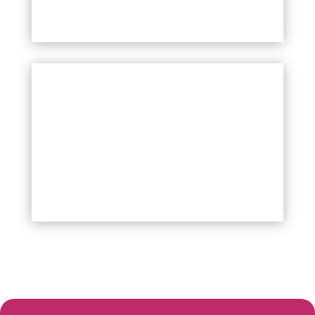
Več informacij kmalu!
Več informacij kmalu!
Your Title Goes Here
Celostno naslavljanje problematike