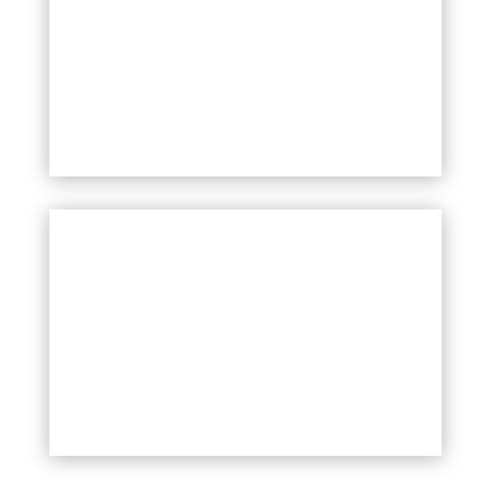
Več informacij kmalu!
Your Title Goes Here
Celostno naslavljanje problematike
brezdomnosti in stanovanjske
izključenosti med LGBTIQ+ mladimi.
VEČ
PROGRAM LGBTIQ+ PROSTOVOLJSTVO