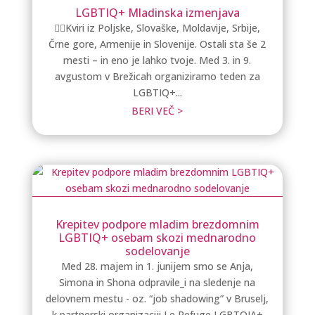
LGBTIQ+ Mladinska izmenjava
🏳️‍🌈Kviri iz Poljske, Slovaške, Moldavije, Srbije,
Črne gore, Armenije in Slovenije. Ostali sta še 2
mesti – in eno je lahko tvoje. Med 3. in 9.
avgustom v Brežicah organiziramo teden za
LGBTIQ+...
BERI VEČ >
Krepitev podpore mladim brezdomnim
LGBTIQ+ osebam skozi mednarodno
sodelovanje
Med 28. majem in 1. junijem smo se Anja,
Simona in Shona odpravile_i na sledenje na
delovnem mestu - oz. “job shadowing” v Bruselj,
k partnerski organizaciji Le Refuge LGBTQIA+