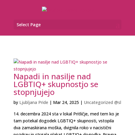
Select Page
Napadi in nasilje nad
LGBTIQ+ skupnostjo se
stopnjujejo
by
Ljubljana Pride
|
Mar 24, 2025
|
Uncategorized @sl
14. decembra 2024 sta v lokal Pritličje, med tem ko je
tam potekal dogodek LGBTIQ+ skupnosti, vstopila
dva zamaskirana moška, dvignila roko v nacistični
pozdrav in strgala plakat LGBTIQ+ dogodka. Pravna