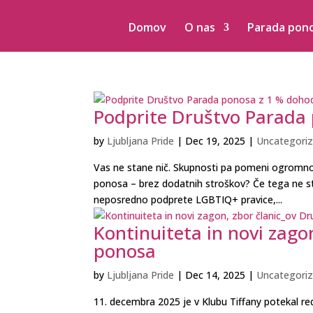
Domov
O nas
Parada pon
Podprite Društvo Parada
by
Ljubljana Pride
|
Dec 19, 2025
|
Uncategoriz
Vas ne stane nič. Skupnosti pa pomeni ogromno
ponosa – brez dodatnih stroškov? Če tega ne sto
neposredno podprete LGBTIQ+ pravice,...
Kontinuiteta in novi zago
ponosa
by
Ljubljana Pride
|
Dec 14, 2025
|
Uncategoriz
11. decembra 2025 je v Klubu Tiffany potekal r