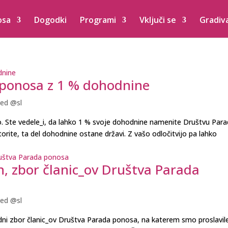
osa
Dogodki
Programi
Vključi se
Gradiv
 ponosa z 1 % dohodnine
ed @sl
. Ste vedele_i, da lahko 1 % svoje dohodnine namenite Društvu Par
rite, ta del dohodnine ostane državi. Z vašo odločitvijo pa lahko
n, zbor članic_ov Društva Parada
ed @sl
edni zbor članic_ov Društva Parada ponosa, na katerem smo proslavile