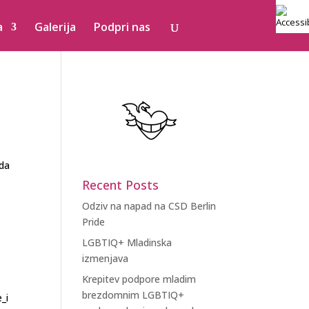
a
Galerija
Podpri nas
ada
Recent Posts
Odziv na napad na CSD Berlin
Pride
LGBTIQ+ Mladinska
izmenjava
Krepitev podpore mladim
brezdomnim LGBTIQ+
_i