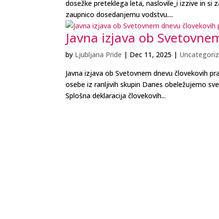
dosežke preteklega leta, naslovile_i izzive in si
zaupnico dosedanjemu vodstvu....
Javna izjava ob Svetovne
by
Ljubljana Pride
|
Dec 11, 2025
|
Uncategoriz
Javna izjava ob Svetovnem dnevu človekovih prav
osebe iz ranljivih skupin Danes obeležujemo svet
Splošna deklaracija človekovih...