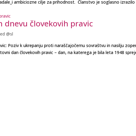
 zadale_i ambiciozne cilje za prihodnost. Članstvo je soglasno izrazilo
m dnevu človekovih pravic
ed @sl
ic: Poziv k ukrepanju proti naraščajočemu sovraštvu in nasilju zope
ovni dan človekovih pravic – dan, na katerega je bila leta 1948 sprej