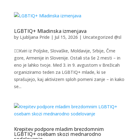
LGBTIQ+ Mladinska izmenjava
by
Ljubljana Pride
|
Jul 15, 2026
|
Uncategorized @sl
🏳️‍🌈Kviri iz Poljske, Slovaške, Moldavije, Srbije, Črne
gore, Armenije in Slovenije. Ostali sta še 2 mesti – in
eno je lahko tvoje. Med 3. in 9. avgustom v Brežicah
organiziramo teden za LGBTIQ+ mlade, ki se
sprašujejo, kaj aktivizem sploh pomeni zanje – in kako
se...
Krepitev podpore mladim brezdomnim
LGBTIQ+ osebam skozi mednarodno