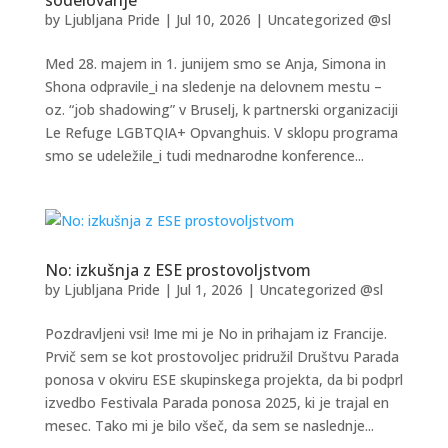
sodelovanje
by
Ljubljana Pride
|
Jul 10, 2026
|
Uncategorized @sl
Med 28. majem in 1. junijem smo se Anja, Simona in
Shona odpravile_i na sledenje na delovnem mestu –
oz. “job shadowing” v Bruselj, k partnerski organizaciji
Le Refuge LGBTQIA+ Opvanghuis. V sklopu programa
smo se udeležile_i tudi mednarodne konference...
No: izkušnja z ESE prostovoljstvom
by
Ljubljana Pride
|
Jul 1, 2026
|
Uncategorized @sl
Pozdravljeni vsi! Ime mi je No in prihajam iz Francije.
Prvič sem se kot prostovoljec pridružil Društvu Parada
ponosa v okviru ESE skupinskega projekta, da bi podprl
izvedbo Festivala Parada ponosa 2025, ki je trajal en
mesec. Tako mi je bilo všeč, da sem se naslednje...