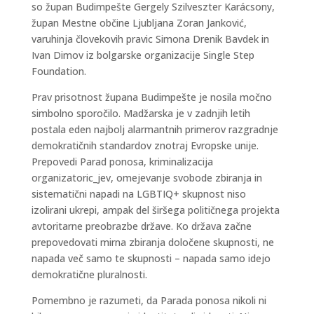
so župan Budimpešte Gergely Szilveszter Karácsony,
župan Mestne občine Ljubljana Zoran Janković,
varuhinja človekovih pravic Simona Drenik Bavdek in
Ivan Dimov iz bolgarske organizacije Single Step
Foundation.
Prav prisotnost župana Budimpešte je nosila močno
simbolno sporočilo. Madžarska je v zadnjih letih
postala eden najbolj alarmantnih primerov razgradnje
demokratičnih standardov znotraj Evropske unije.
Prepovedi Parad ponosa, kriminalizacija
organizatoric_jev, omejevanje svobode zbiranja in
sistematični napadi na LGBTIQ+ skupnost niso
izolirani ukrepi, ampak del širšega političnega projekta
avtoritarne preobrazbe države. Ko država začne
prepovedovati mirna zbiranja določene skupnosti, ne
napada več samo te skupnosti – napada samo idejo
demokratične pluralnosti.
Pomembno je razumeti, da Parada ponosa nikoli ni