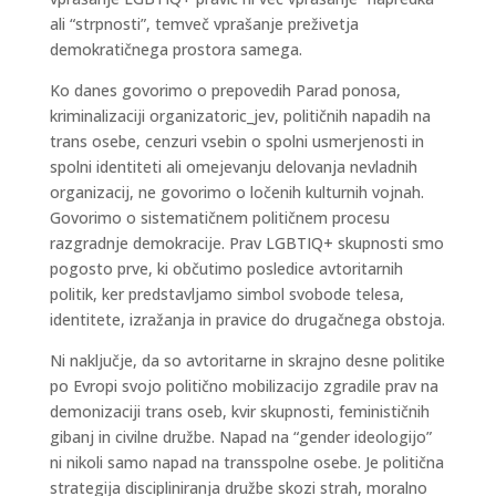
ali “strpnosti”, temveč vprašanje preživetja
demokratičnega prostora samega.
Ko danes govorimo o prepovedih Parad ponosa,
kriminalizaciji organizatoric_jev, političnih napadih na
trans osebe, cenzuri vsebin o spolni usmerjenosti in
spolni identiteti ali omejevanju delovanja nevladnih
organizacij, ne govorimo o ločenih kulturnih vojnah.
Govorimo o sistematičnem političnem procesu
razgradnje demokracije. Prav LGBTIQ+ skupnosti smo
pogosto prve, ki občutimo posledice avtoritarnih
politik, ker predstavljamo simbol svobode telesa,
identitete, izražanja in pravice do drugačnega obstoja.
Ni naključje, da so avtoritarne in skrajno desne politike
po Evropi svojo politično mobilizacijo zgradile prav na
demonizaciji trans oseb, kvir skupnosti, feminističnih
gibanj in civilne družbe. Napad na “gender ideologijo”
ni nikoli samo napad na transspolne osebe. Je politična
strategija discipliniranja družbe skozi strah, moralno