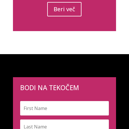
Beri več
BODI NA TEKOČEM