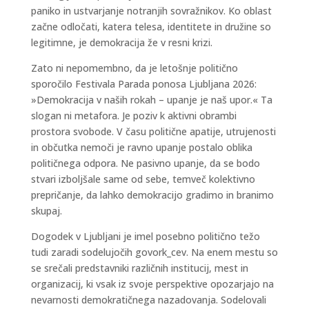
paniko in ustvarjanje notranjih sovražnikov. Ko oblast
začne odločati, katera telesa, identitete in družine so
legitimne, je demokracija že v resni krizi.
Zato ni nepomembno, da je letošnje politično
sporočilo Festivala Parada ponosa Ljubljana 2026:
»Demokracija v naših rokah – upanje je naš upor.« Ta
slogan ni metafora. Je poziv k aktivni obrambi
prostora svobode. V času politične apatije, utrujenosti
in občutka nemoči je ravno upanje postalo oblika
političnega odpora. Ne pasivno upanje, da se bodo
stvari izboljšale same od sebe, temveč kolektivno
prepričanje, da lahko demokracijo gradimo in branimo
skupaj.
Dogodek v Ljubljani je imel posebno politično težo
tudi zaradi sodelujočih govork_cev. Na enem mestu so
se srečali predstavniki različnih institucij, mest in
organizacij, ki vsak iz svoje perspektive opozarjajo na
nevarnosti demokratičnega nazadovanja. Sodelovali