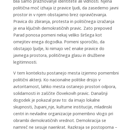
bila samo praznovanje identitete ali vidnosti. Njena
politična moč izhaja iz pravice ljudi, da zasedemo javni
prostor in v njem obstajamo brez opravičevanja.
Pravica do zbiranja, protesta in političnega izražanja
je ena ključnih demokratičnih pravic. Zato prepoved
Parad ponosa pomeni nekaj veliko širšega kot
omejitev enega dogodka. Pomeni sporočilo, da
obstajajo ljudje, ki nimajo več enake pravice do
javnega prostora, političnega glasu in družbene
legitimnosti.
V tem kontekstu postanejo mesta izjemno pomembni
politični akterji. Ko nacionalne politike drsijo v
avtoritarnost, lahko mesta ostanejo prostori odpora,
solidarnosti in zaščite človekovih pravic. Današnji
dogodek je pokazal prav to: da imajo lokalne
skupnosti, župani_nje, kulturne institucije, mladinski
centri in nevladne organizacije pomembno vlogo pri
obrambi demokratičnih vrednot. Demokracija se
namreč ne sesuje naenkrat. Razkraja se postopoma –