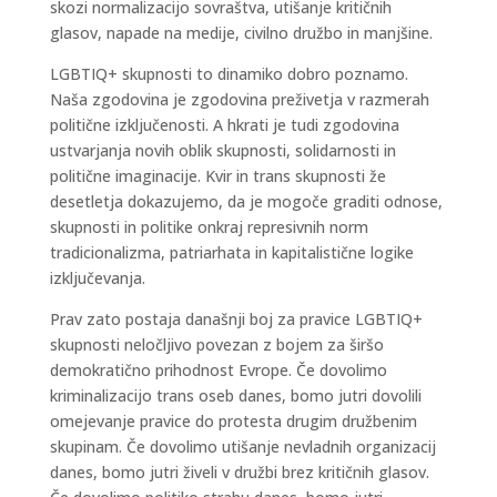
skozi normalizacijo sovraštva, utišanje kritičnih
glasov, napade na medije, civilno družbo in manjšine.
LGBTIQ+ skupnosti to dinamiko dobro poznamo.
Naša zgodovina je zgodovina preživetja v razmerah
politične izključenosti. A hkrati je tudi zgodovina
ustvarjanja novih oblik skupnosti, solidarnosti in
politične imaginacije. Kvir in trans skupnosti že
desetletja dokazujemo, da je mogoče graditi odnose,
skupnosti in politike onkraj represivnih norm
tradicionalizma, patriarhata in kapitalistične logike
izključevanja.
Prav zato postaja današnji boj za pravice LGBTIQ+
skupnosti neločljivo povezan z bojem za širšo
demokratično prihodnost Evrope. Če dovolimo
kriminalizacijo trans oseb danes, bomo jutri dovolili
omejevanje pravice do protesta drugim družbenim
skupinam. Če dovolimo utišanje nevladnih organizacij
danes, bomo jutri živeli v družbi brez kritičnih glasov.