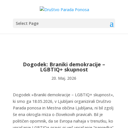
Select Page
Dogodek: Braniki demokracije –
LGBTIQ+ skupnost
20. Maj. 2026
Dogodek »Braniki demokracije – LGBTIQ+ skupnost«,
ki smo ga 18.05.2026, v Ljubljani organizirali Društvo
Parada ponosa in Mestna občina Ljubljana, ni bil zgolj
še ena okrogla miza o človekovih pravicah. Bil je
političen opomnik, da se Evropa nahaja v trenutku, ko
vprašanje LGBTIQ+ pravic ni več vprašanje “napredka”