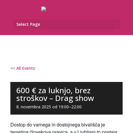
Select Page
<< All Events
600 € za luknjo, brez
stroškov – Drag show
8. novembra 2025 od 19:00
–
22:00
Dostop do varnega in dostojnega bivališča je
temeljna človekova pravica, a v Ljubljani to postaja