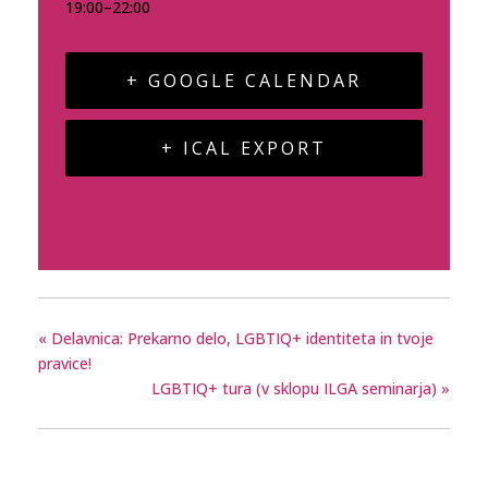
19:00–22:00
+ GOOGLE CALENDAR
+ ICAL EXPORT
«
Delavnica: Prekarno delo, LGBTIQ+ identiteta in tvoje
pravice!
LGBTIQ+ tura (v sklopu ILGA seminarja)
»