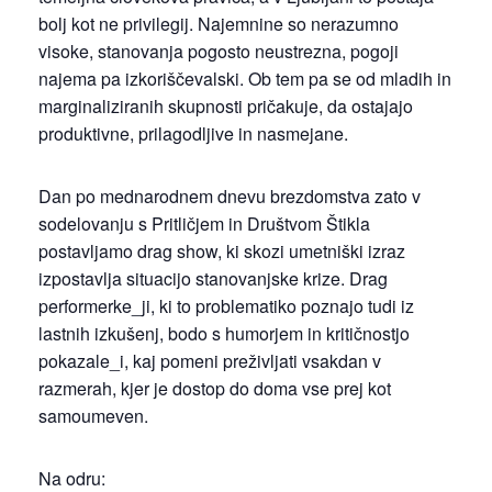
bolj kot ne privilegij. Najemnine so nerazumno
visoke, stanovanja pogosto neustrezna, pogoji
najema pa izkoriščevalski. Ob tem pa se od mladih in
marginaliziranih skupnosti pričakuje, da ostajajo
produktivne, prilagodljive in nasmejane.
Dan po mednarodnem dnevu brezdomstva zato v
sodelovanju s Pritličjem in Društvom Štikla
postavljamo drag show, ki skozi umetniški izraz
izpostavlja situacijo stanovanjske krize. Drag
performerke_ji, ki to problematiko poznajo tudi iz
lastnih izkušenj, bodo s humorjem in kritičnostjo
pokazale_i, kaj pomeni preživljati vsakdan v
razmerah, kjer je dostop do doma vse prej kot
samoumeven.
Na odru: