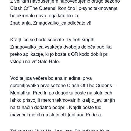
Z velikim navdušenjem napovedujemo drugo sezono
Clash Of The Queens! Ikonično lip-sync tekmovanje
bo okronalo novo_ega kraljico_a
žnablanja. Zmagovalko_ca odločate vi!
Kralji_ce se bodo soočale_i v treh krogih.
Zmagovalko_ca vsakega dvoboja določa publika
preko aplikacije, ki jo boste s QR kodo dobili pri
vstopu na vrt Gale Hale.
Voditeljica večera bo ena in edina, prva
spremljevalka prve sezone Clash Of The Queens –
Mentalika. Pred in po dogodku boste na stojnicah
lahko prisvojili merch tekmovalnih kraljic_ev, ter jih
na ta način dodatno podprli. Najdli boste tudi
mavrični merch na stojnici Ljubljana Pride-a.