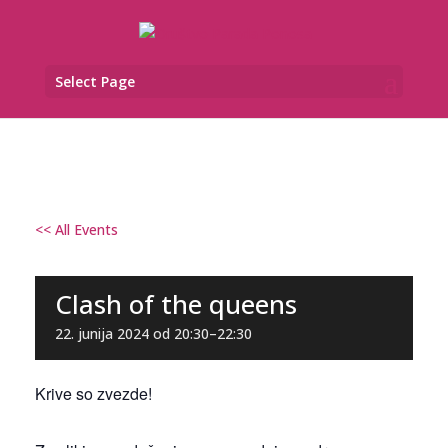
Select Page
<< All Events
Clash of the queens
22. junija 2024 od 20:30
–
22:30
Krive so zvezde!