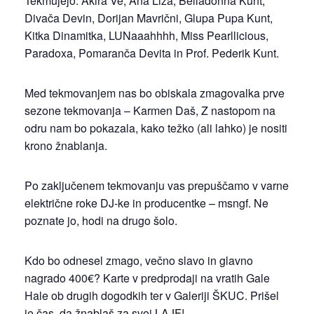
Tekmujejo: Akira Ve, Ana Liza, Belladonna Kunt,
Divača Devin, Dorijan Mavrični, Glupa Pupa Kunt,
Kitka Dinamitka, LUNaaahhhh, Miss Pearllicious,
Paradoxa, Pomaranča Devita in Prof. Pederik Kunt.
Med tekmovanjem nas bo obiskala zmagovalka prve
sezone tekmovanja – Karmen Daš, Z nastopom na
odru nam bo pokazala, kako težko (ali lahko) je nositi
krono žnablanja.
Po zaključenem tekmovanju vas prepuščamo v varne
električne roke DJ-ke in producentke – msngf. Ne
poznate jo, hodi na drugo šolo.
Kdo bo odnesel zmago, večno slavo in glavno
nagrado 400€? Karte v predprodaji na vratih Gale
Hale ob drugih dogodkih ter v Galeriji ŠKUC. Prišel
je čas, da žnablaš za svoj LAJF!