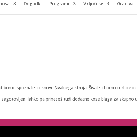
nosa
Dogodki
Programi
Vključi se
Gradiva
bomo spoznale_i osnove šivalnega stroja. Šivale_i bomo torbice in n
e zagotovljen, lahko pa prineseš tudi dodatne kose blaga za skupno 