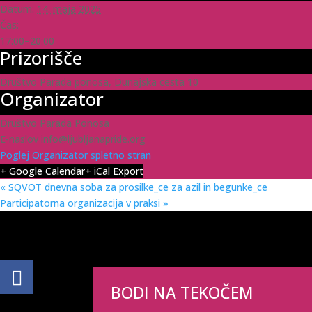
Datum:
14. maja 2025
Čas:
17:00–20:00
Prizorišče
Društvo Parada ponosa, Dunajska cesta 10
Organizator
Društvo Parada Ponosa
E-naslov
info@ljubljanapride.org
Poglej Organizator spletno stran
+ Google Calendar
+ iCal Export
«
SQVOT dnevna soba za prosilke_ce za azil in begunke_ce
Participatorna organizacija v praksi
»
BODI NA TEKOČEM