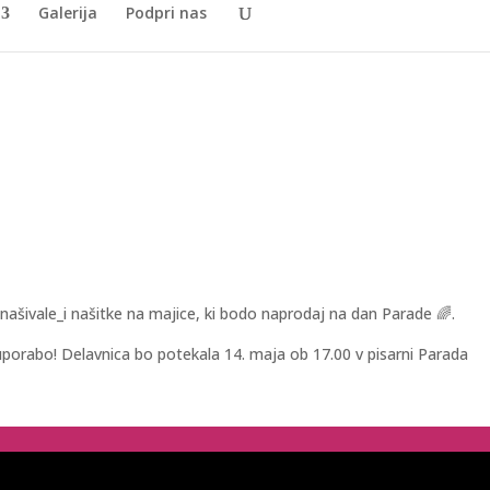
Galerija
Podpri nas
ašivale_i našitke na majice, ki bodo naprodaj na dan Parade 🌈.
uporabo! Delavnica bo potekala 14. maja ob 17.00 v pisarni Parada