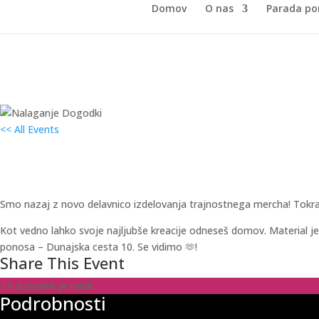
Domov
O nas
Parada po
<< All Events
Delavnica šivanja
14. maja 2025 od 17:00
–
20:00
Smo nazaj z novo delavnico izdelovanja trajnostnega mercha! Tokrat 
Kot vedno lahko svoje najljubše kreacije odneseš domov. Material j
ponosa – Dunajska cesta 10. Se vidimo 🫶!
Share This Event
Ta dogodek je minil.
Podrobnosti