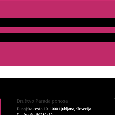
Društvo Parada ponosa
Dunajska cesta 10, 1000 Ljubljana, Slovenija
Davčna št.: 50719459