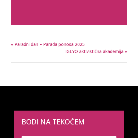
«
Paradni dan – Parada ponosa 2025
IGLYO aktivistična akademija
»
BODI NA TEKOČEM