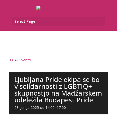
Select Page
<< All Events
Ljubljana Pride ekipa se bo
v solidarnosti z LGBTIQ+
skupnostjo na Madžarskem
udeležila Budapest Pride
28. junija 2025 od 14:00
–
17:00