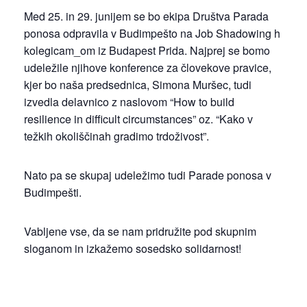
Med 25. in 29. junijem se bo ekipa Društva Parada
ponosa odpravila v Budimpešto na Job Shadowing h
kolegicam_om iz Budapest Prida. Najprej se bomo
udeležile njihove konference za človekove pravice,
kjer bo naša predsednica, Simona Muršec, tudi
izvedla delavnico z naslovom “How to build
resilience in difficult circumstances” oz. “Kako v
težkih okoliščinah gradimo trdoživost”.
Nato pa se skupaj udeležimo tudi Parade ponosa v
Budimpešti.
Vabljene vse, da se nam pridružite pod skupnim
sloganom in izkažemo sosedsko solidarnost!