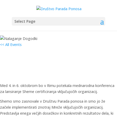
Select Page
<< All Events
Mednarodna konferenca – lansiranje
Sheme Certificiranja Vključujočih
organizacij
4. oktobra 2024
–
6. oktobra 2024
Med 4. in 6. oktobrom bo v Rimu potekala mednarodna konferenca
za lansiranje Sheme certificiranja vključujočih organizacij.
Shemo smo zasnovale v Društvu Parada ponosa in smo jo že
začele implementirati znotraj Mreže vključujočih organizacij.
Predstavlja enega večjih dosežkov in konkretnih rezultatov dela, ki