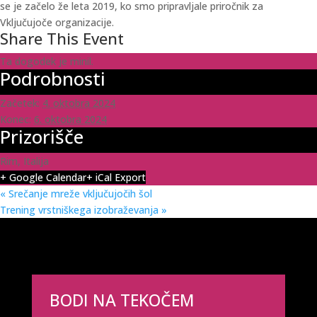
se je začelo že leta 2019, ko smo pripravljale priročnik za
Vključujoče organizacije.
Share This Event
Ta dogodek je minil.
Podrobnosti
Začetek:
4. oktobra 2024
Konec:
6. oktobra 2024
Prizorišče
Rim, Italija
+ Google Calendar
+ iCal Export
«
Srečanje mreže vključujočih šol
Trening vrstniškega izobraževanja
»
BODI NA TEKOČEM