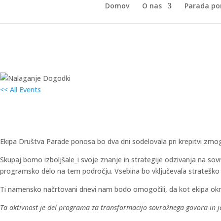
Domov
O nas
Parada po
<< All Events
Strateško srečanje ekipe – Transfor
4. februarja od 8:00
–
5. februarja od 17:00
Ekipa Društva Parade ponosa bo dva dni sodelovala pri krepitvi zmo
Skupaj bomo izboljšale_i svoje znanje in strategije odzivanja na sovra
programsko delo na tem področju. Vsebina bo vključevala strateško n
Ti namensko načrtovani dnevi nam bodo omogočili, da kot ekipa okr
Ta aktivnost je del programa za transformacijo sovražnega govora in jo