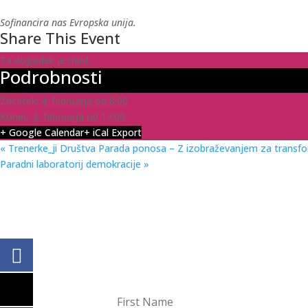
Sofinancira nas Evropska unija.
Share This Event
Ta dogodek je minil.
Podrobnosti
Začetek:
4. februarja od 8:00
Konec:
5. februarja od 17:00
+ Google Calendar
+ iCal Export
«
Trenerke_ji Društva Parada ponosa – Z izobraževanjem za transf
Paradni laboratorij demokracije
»
BODI NA TEKOČEM