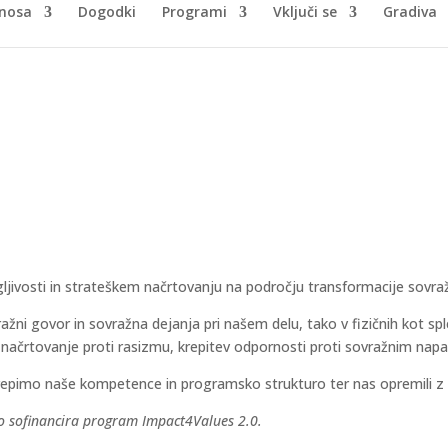
nosa
Dogodki
Programi
Vključi se
Gradiva
macija sovražnega govora
gljivosti in strateškem načrtovanju na področju transformacije sovr
žni govor in sovražna dejanja pri našem delu, tako v fizičnih kot splet
ačrtovanje proti rasizmu, krepitev odpornosti proti sovražnim napad
epimo naše kompetence in programsko strukturo ter nas opremili z v
 sofinancira program Impact4Values ​​2.0.