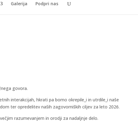
Galerija
Podpri nas
ažnega govora.
nih interakcijah, hkrati pa bomo okrepile_i in utrdile_i naše
om ter opredelitev naših zagovorniških ciljev za leto 2026.
ečjim razumevanjem in orodji za nadaljnje delo.