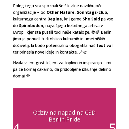
Poleg tega sta spoznali še številne navdihujoče
organizacije – od
Other Nature
,
Sonntags-club
,
kulturnega centra
Begine
, knjigarne
She Said
pa vse
do
Spinnboden
, največjega lezbičnega arhiva v
Evropi, kjer sta pustili tudi naše kataloge. 📚🌈 Berlin
jima je ponudil tudi obilico kulturnih in umetniških
doživetij, ki bodo potencialno obogatila naš
festival
ter prinesla nove ideje in kontakte. 🎶🎨
Hvala vsem gostiteljem za toplino in inspiracijo – mi
pa že komaj čakamo, da pridobljene izkušnje delimo
doma! 💜
Odziv na napad na CSD
Berlin Pride