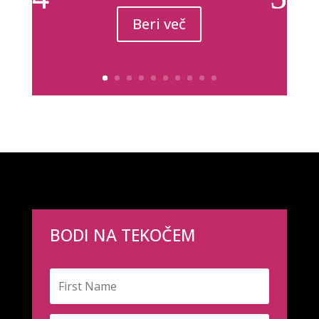
Beri več
BODI NA TEKOČEM