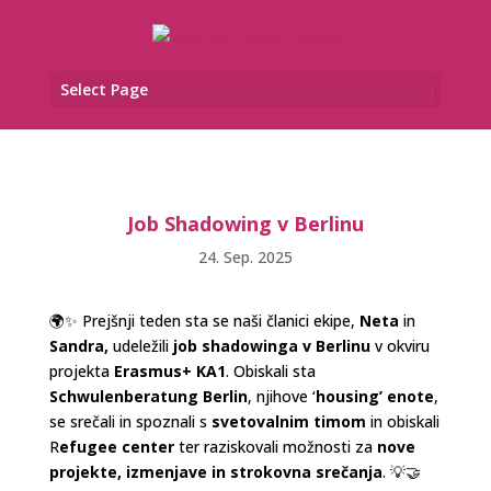
Select Page
Job Shadowing v Berlinu
24. Sep. 2025
🌍✨ Prejšnji teden sta se naši članici ekipe,
Neta
in
Sandra,
udeležili
job shadowinga v Berlinu
v okviru
projekta
Erasmus+ KA1
. Obiskali sta
Schwulenberatung Berlin
, njihove ‘
housing’ enote
,
se srečali in spoznali s
svetovalnim timom
in obiskali
R
efugee center
ter raziskovali možnosti za
nove
projekte, izmenjave in strokovna srečanja
. 💡🤝