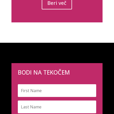
Beri več
BODI NA TEKOČEM