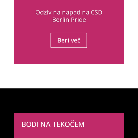
Odziv na napad na CSD
Berlin Pride
Beri več
BODI NA TEKOČEM